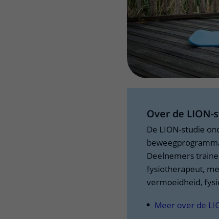
Over de LION-s
De LION-studie ond
beweegprogramma n
Deelnemers traine
fysiotherapeut, me
vermoeidheid, fysi
Meer over de LI