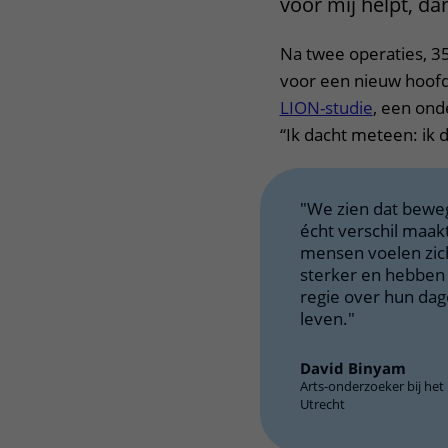
voor mij helpt, d
Na twee operaties, 
voor een nieuw hoofds
LION-studie
, een ond
“Ik dacht meteen: ik d
"We zien dat bewe
écht verschil maakt
mensen voelen zich 
sterker en hebben
regie over hun dage
leven."
David Binyam
Arts-onderzoeker bij he
Utrecht