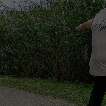
Het Wilhelmina
Bezoektijden
Kinderziekenhuis
Wijzigen patiëntgegevens