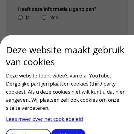
Heeft deze informatie u geholpen?
Ja
Nee
Deze website maakt gebruik
van cookies
Deze website toont video’s van o.a. YouTube.
Dergelijke partijen plaatsen cookies (third party
cookies). Als u deze cookies niet wilt kunt u dat hier
Patiënt en bezoek
aangeven. Wij plaatsen zelf ook cookies om onze
Afspraak maken of wijzigen
site te verbeteren.
Voorbereiden op uw afspraak
Lees meer over het cookiebeleid
Wijzigen patiëntgegevens
Opvragen kopie dossier