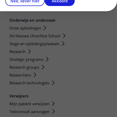
Nee, liever niet
Akkoord
Bezoektijden
Onderwijs en onderzoek
Onze opleidingen
De Nieuwe Utrechtse School
Stage en opleidingsplaatsen
Research
Strategic programs
Research groups
Researchers
Research technologies
Verwijzers
Mijn patiënt verwijzen
Teleconsult aanvragen