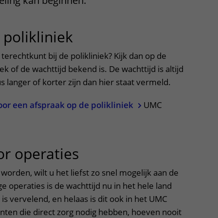
ling kan beginnen.
Contact met verpleegafdeling
 polikliniek
uitklapper, klik om
Het Wilhelmina
Kinderziekenhuis
terechtkunt bij de polikliniek? Kijk dan op de
ek of de wachttijd bekend is. De wachttijd is altijd
s langer of korter zijn dan hier staat vermeld.
or een afspraak op de polikliniek
UMC
or operaties
uitklapper, klik om 
orden, wilt u het liefst zo snel mogelijk aan de
e operaties is de wachttijd nu in het hele land
 is vervelend, en helaas is dit ook in het UMC
ënten die direct zorg nodig hebben, hoeven nooit