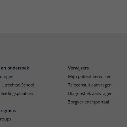
 en onderzoek
Verwijzers
idingen
Mijn patiënt verwijzen
 Utrechtse School
Teleconsult aanvragen
pleidingsplaatsen
Diagnostiek aanvragen
Zorgverlenersportaal
programs
groups