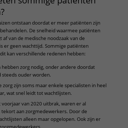
ten sommige patiënten
n?
uitklapper, klik om te openen
uizen ontstaan doordat er meer patiënten zijn
n behandelen. De snelheid waarmee patiënten
t af van de medische noodzaak van de
 is er geen wachttijd. Sommige patiënten
, dit kan verschillende redenen hebben:
hebben zorg nodig, onder andere doordat
 steeds ouder worden.
 zorg zijn soms maar enkele specialisten in heel
, wat snel leidt tot wachtlijsten.
 voorjaar van 2020 uitbrak, waren er al
n tekort aan zorgmedewerkers. Door de
wachtlijsten alleen maar opgelopen. Ook zijn er
g zorgmedewerkers.