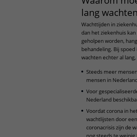
Waarom moe
lang wachte
Wachttijden in ziekenh
dan het ziekenhuis ka
geholpen worden, hang
behandeling. Bij spoed
wachten echter al lang
Steeds meer mensen 
mensen in Nederland
Voor gespecialiseerde
Nederland beschikbaar
Voordat corona in het
wachtlijsten door ee
coronacrisis zijn de 
nog steeds te weini