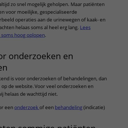
ltijd zo snel mogelijk geholpen. Maar patiënten
n voor moeilijke, gespecialiseerde
rbeeld operaties aan de urinewegen of kaak- en
achten helaas soms al heel erg lang.
Lees
n soms hoog oplopen
.
or onderzoeken en
en
uitklapper, klik om te openen
ekend is voor onderzoeken of behandelingen, dan
d op de website. Voor veel onderzoeken en
j helaas de wachttijd niet.
or een
onderzoek
of een
behandeling
(indicatie)