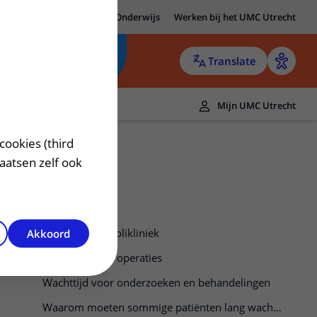
MC Utrecht
Research
Onderwijs
Werken bij het UMC Utrecht
Translate
Mijn UMC Utrecht
cookies (third
laatsen zelf ook
Uw wachttijd polikliniek
Akkoord
Wachttijd voor operaties
Wachttijd voor onderzoeken en behandelingen
Waarom moeten sommige patiënten lang wachten?