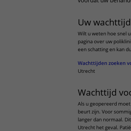
voordat uw behande
Het Wilhelmina
Bezoektijden
Kinderziekenhuis
Uw wachttijd
Wijzigen patiëntgegevens
Wilt u weten hoe snel u 
pagina over uw poliklini
een schatting en kan du
Wachttijden zoeken vo
Utrecht
Wachttijd vo
Als u geopereerd moet w
beurt zijn. Voor sommig
langer dan normaal. Dit
Utrecht het geval. Pati