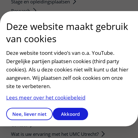
Stage en opleidingsplaatsen
Research
Strategic programs
Deze website maakt gebruik
Research groups
van cookies
Researchers
Research technologies
Deze website toont video’s van o.a. YouTube.
Dergelijke partijen plaatsen cookies (third party
Verwijzers
cookies). Als u deze cookies niet wilt kunt u dat hier
Mijn patiënt verwijzen
aangeven. Wij plaatsen zelf ook cookies om onze
Teleconsult aanvragen
site te verbeteren.
Diagnostiek aanvragen
Lees meer over het cookiebeleid
Zorgverlenersportaal
Nee, liever niet
Akkoord
Service, contact en faciliteiten
Contact
Wat is uw ervaring met het UMC Utrecht?