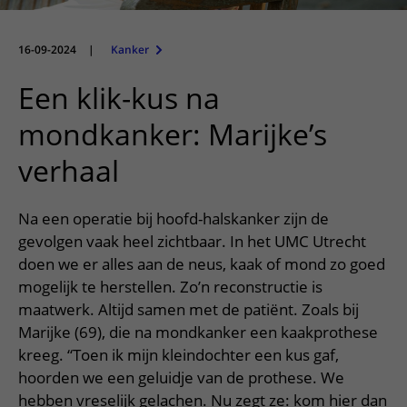
Meer UMC Utrecht
Onderzoeken en diagnostiek
Bloedprikken
Faciliteiten en voorzieningen
Route naar het ziekenhuis
Teleconsult aanvragen
Het Wilhelmina Kinderziekenhuis
Over UMC Utrecht
Wachttijden
Bezoekregels
16-09-2024
|
Kanker
Parkeren
Diagnostiek aanvragen
Research
Bezoektijden
Kwaliteit en veiligheid
Wegwijs in het ziekenhuis
Een klik-kus na
Zorgverlenersportaal
Onderwijs
Wijzigen patiëntgegevens
Contact met polikliniek
mondkanker: Marijke’s
Mijn UMC Utrecht patiëntportaal
Werken bij het UMC Utrecht
Contact met verpleegafdeling
verhaal
Het Wilhelmina Kinderziekenhuis
Na een operatie bij hoofd-halskanker zijn de
gevolgen vaak heel zichtbaar. In het UMC Utrecht
doen we er alles aan de neus, kaak of mond zo goed
mogelijk te herstellen. Zo’n reconstructie is
maatwerk. Altijd samen met de patiënt. Zoals bij
Marijke (69), die na mondkanker een kaakprothese
kreeg. “Toen ik mijn kleindochter een kus gaf,
hoorden we een geluidje van de prothese. We
hebben vreselijk gelachen. Nu zegt ze: kom hier dan