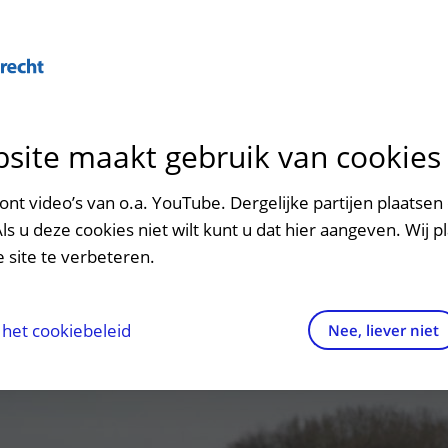
Over U
site maakt gebruik van cookies
n het ziekenhuis
Contact en route
Verwijzers
n
p bezoek in het UMC Utrecht
Mijn UMC Utrecht
Spoed
Patiënt verwijzen
nt video’s van o.a. YouTube. Dergelijke partijen plaatsen 
patiëntportaal
Als u deze cookies niet wilt kunt u dat hier aangeven. Wij p
potheek
Contactgegevens
Teleconsult aanvragen
 site te verbeteren.
inkels en restaurants
Route naar het ziekenhuis
Diagnostiek aanvragen
raak
ciliteiten en voorzieningen
Parkeren
Zorgverlenersportaal
het cookiebeleid
Nee, liever niet
ezoekregels
Wegwijs in het ziekenhuis
aliteit en veiligheid
Contact met polikliniek