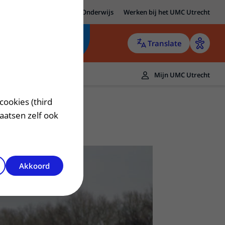
MC Utrecht
Research
Onderwijs
Werken bij het UMC Utrecht
Translate
Mijn UMC Utrecht
cookies (third
laatsen zelf ook
Akkoord