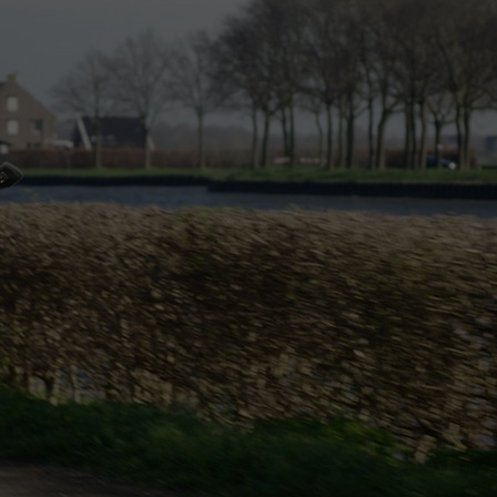
Contact met verpleegafdeling
Het Wilhelmina
Kinderziekenhuis