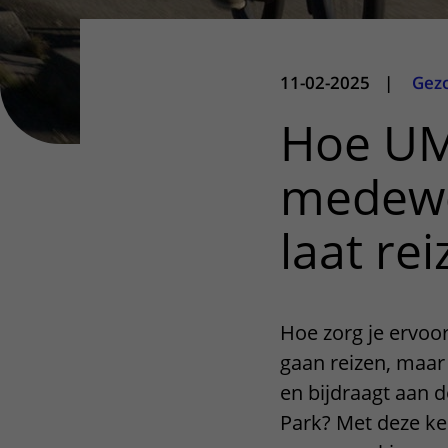
11-02-2025
|
Gez
Hoe UM
medewe
laat re
Hoe zorg je ervoo
gaan reizen, maar
en bijdraagt aan 
Park? Met deze ke