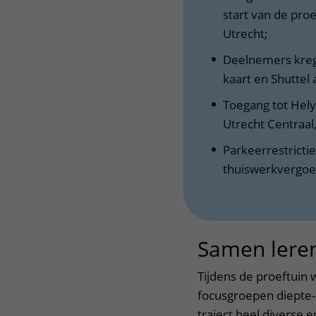
start van de pro
Utrecht;
Deelnemers kreg
kaart en Shuttel
​​T​oegang tot ​Hel
Utrecht Centraal
Parkeerrestricti
thuiswerkvergoe
Samen lere
Tijdens de proeftuin
focusgroepen diepte-
traject heel diverse e