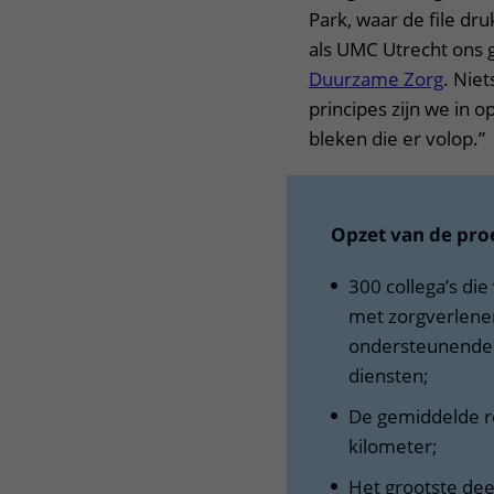
Park, waar de file d
als UMC Utrecht ons
Duurzame Zorg
. Niet
principes zijn we in 
bleken die er volop.”
Opzet van de pro
300 collega’s di
met zorgverlener
ondersteunende d
diensten;
De gemiddelde re
kilometer;
Het grootste dee