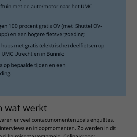
eftuin met de auto/motor naar het UMC
en 100 procent gratis OV (met Shuttel OV-
 app) en een hogere fietsvergoeding;
y ​hub​s​ met gratis (elektrische) deelfietsen op
, UMC Utrecht en in Bunnik;
es op bepaalde tijden en een
ding.
n wat werkt
 waren er veel contactmomenten zoals enquêtes,
interviews en inloopmomenten. Zo werden in dit
n rijke reisdata verzameld. Celina Kroon: