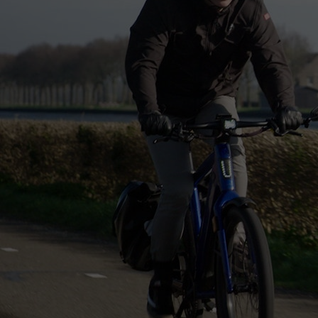
Het Wilhelmina
Bezoektijden
Kinderziekenhuis
Wijzigen patiëntgegevens