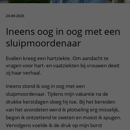
Meer UMC Utrecht
Onderzoeken en diagnostiek
Bloedprikken
Faciliteiten en voorzieningen
Route naar het ziekenhuis
Teleconsult aanvragen
Het Wilhelmina Kinderziekenhuis
Over UMC Utrecht
Wachttijden
Bezoekregels
23-09-2025
Parkeren
Diagnostiek aanvragen
Research
Bezoektijden
Kwaliteit en veiligheid
Wegwijs in het ziekenhuis
Ineens oog in oog met een
Zorgverlenersportaal
Onderwijs
Wijzigen patiëntgegevens
Contact met polikliniek
sluipmoordenaar
Mijn UMC Utrecht patiëntportaal
Werken bij het UMC Utrecht
Contact met verpleegafdeling
Evalien kreeg een hartziekte. Om aandacht te
Het Wilhelmina Kinderziekenhuis
vragen voor hart- en vaatziekten bij vrouwen deelt
zij haar verhaal.
Ineens stond ik oog in oog met een
sluipmoordenaar. Tijdens mijn vakantie na de
drukke kerstdagen sloeg hij toe. Bij het bereiden
van het avondeten werd ik plotseling erg misselijk,
begon ik ontzettend te zweten en moest ik spugen.
Vervolgens voelde ik de druk op mijn borst