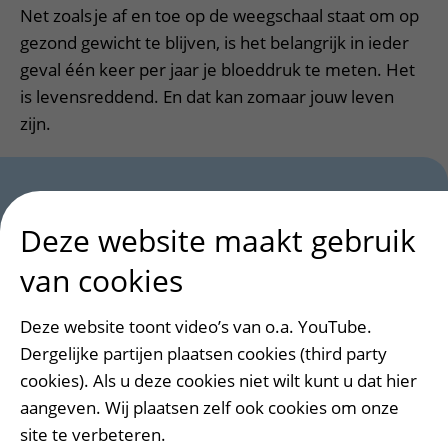
Net zoals je af en toe op de weegschaal staat om op
gezond gewicht te blijven, is het belangrijk in ieder
geval één keer per jaar je bloeddruk te meten. Het
is levensreddend. En dat kan zomaar jouw leven
zijn.
Het verhaal van Evalien is eerder gepubliceerd
op
Deze website maakt gebruik
de website van FC Utrecht
in het kader van onze
gezamenlijke campagne voor hartgezondheid
van cookies
‘Draag die band’. Met toestemming van Evalien
delen wij het opnieuw in het kader van Dress Red
Deze website toont video’s van o.a. YouTube.
Day.
Dergelijke partijen plaatsen cookies (third party
cookies). Als u deze cookies niet wilt kunt u dat hier
aangeven. Wij plaatsen zelf ook cookies om onze
site te verbeteren.