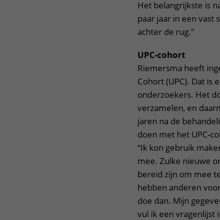
Het belangrijkste is n
paar jaar in een vast
achter de rug.”
UPC-cohort
Riemersma heeft ing
Cohort (UPC). Dat is 
onderzoekers. Het do
verzamelen, en daarm
jaren na de behandel
doen met het UPC-coho
“Ik kon gebruik maken
mee. Zulke nieuwe o
bereid zijn om mee t
hebben anderen voor m
doe dan. Mijn gegeven
vul ik een vragenlijst