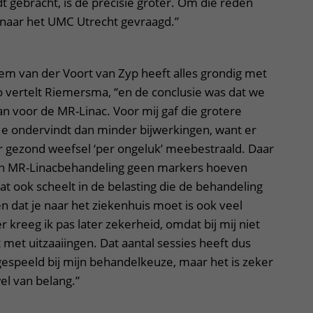
t gebracht, is de precisie groter. Om die reden
 naar het UMC Utrecht gevraagd.”
em van der Voort van Zyp heeft alles grondig met
 vertelt Riemersma, “en de conclusie was dat we
n voor de MR-Linac. Voor mij gaf die grotere
 Je ondervindt dan minder bijwerkingen, want er
gezond weefsel ‘per ongeluk’ meebestraald. Daar
een MR-Linacbehandeling geen markers hoeven
t ook scheelt in de belasting die de behandeling
en dat je naar het ziekenhuis moet is ook veel
 kreeg ik pas later zekerheid, omdat bij mij niet
 met uitzaaiingen. Dat aantal sessies heeft dus
gespeeld bij mijn behandelkeuze, maar het is zeker
el van belang.”