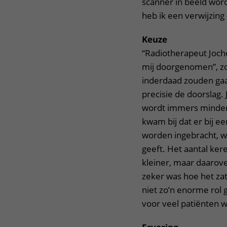
scanner in beeld word
heb ik een verwijzing
Keuze
“Radiotherapeut Joch
mij doorgenomen”, zo
inderdaad zouden gaa
precisie de doorslag.
wordt immers minder 
kwam bij dat er bij 
worden ingebracht, wa
geeft. Het aantal ker
kleiner, maar daarover
zeker was hoe het zat
niet zo’n enorme rol 
voor veel patiënten w