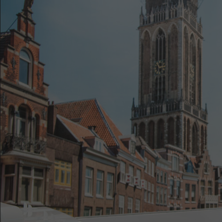
Het Wilhelmina
Bezoektijden
Kinderziekenhuis
Wijzigen patiëntgegevens