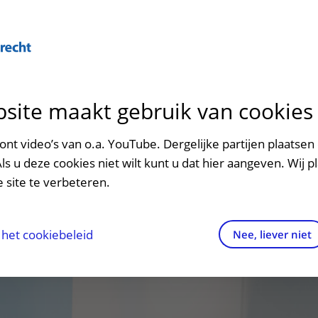
Over U
site maakt gebruik van cookies
n het ziekenhuis
Contact en route
Verwijzers
n
p bezoek in het UMC Utrecht
Mijn UMC Utrecht
Spoed
Patiënt verwijzen
nt video’s van o.a. YouTube. Dergelijke partijen plaatsen 
patiëntportaal
Als u deze cookies niet wilt kunt u dat hier aangeven. Wij p
potheek
Contactgegevens
Teleconsult aanvragen
 site te verbeteren.
inkels en restaurants
Route naar het ziekenhuis
Diagnostiek aanvragen
raak
ciliteiten en voorzieningen
Parkeren
Zorgverlenersportaal
het cookiebeleid
Nee, liever niet
ezoekregels
Wegwijs in het ziekenhuis
aliteit en veiligheid
Contact met polikliniek