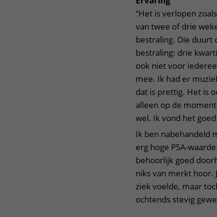
Ervaring
“Het is verlopen zoal
van twee of drie weke
bestraling. Die duurt
bestraling: drie kwarti
ook niet voor iederee
mee. Ik had er muziek 
dat is prettig. Het is 
alleen op de momenten
wel. Ik vond het goed
Ik ben nabehandeld 
erg hoge PSA-waarde 
behoorlijk goed door
niks van merkt hoor. J
ziek voelde, maar toch
ochtends stevig gewe