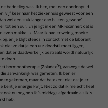
s de bedoeling was. Ik ben, met een doorlooptijd
n, vijf keer naar het ziekenhuis geweest voor een
 dan wel een stuk langer dan bij een ‘gewone’
er tot een uur. En je ligt in een MRI-scanner; dat is
n even makkelijk. Maar ik had er weinig moeite
bij, en je blijft steeds in contact met de laborant,
ook niet zo dat je een uur doodstil moet liggen;
 dat er daadwerkelijk bestraald wordt natuurlijk
 te doen.
®
met hormoontherapie (Zoladex
), vanwege de wel
die aanvankelijk was gemeten. Ik ben er
heen gekomen, maar dat betekent niet dat je er
e bent je energie kwijt. Niet zo dat ik me echt heel
: ook nu nog ben ik ’s middags afgedraaid als ik ’s
rkt heb.