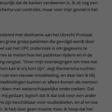
atuurlijk dat de kanker verdwenen is. Ik zit nog een
 schema van controles, maar voor mijn gevoel is het
estemd met deelname aan het Utrecht Prostaat
een grote groep patiënten die gevolgd wordt door
el van het UPC onderzoek is om gegevens te
ee te meten hoe het patiënten tijdens en in de
ing vergaat. “Over mijn overwegingen om mee toe
rt kan ik vrij kort zijn”, zegt Riemersma nuchter.
 van een nieuwe ontwikkeling, en daar ben ik blij
ntwikkelingen kunnen er alleen komen als mensen
e doen met wetenschappelijke onderzoeken. Dat
ij gedaan; logisch dat ik dat ook voor een ander
s zijn beschikbaar voor studiedoelen, en af en toe
 in. Ik heb daar geen moeite mee; ik hoop dat het