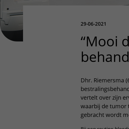
29-06-2021
“Mooi d
behande
Dhr. Riemersma (6
bestralingsbehand
vertelt over zijn 
waarbij de tumor t
gebracht wordt m
Bij een routine-bloe