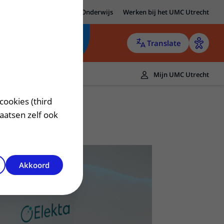
MC Utrecht
Research
Onderwijs
Werken bij het UMC Utrecht
Translate
Mijn UMC Utrecht
cookies (third
laatsen zelf ook
Akkoord