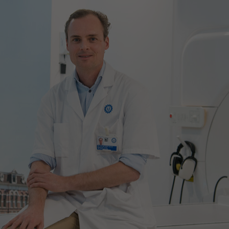
Contact met verpleegafdeling
Het Wilhelmina
Kinderziekenhuis