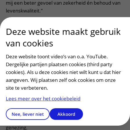
mij een beter gevoel van zekerheid én behoud van
levenskwaliteit.”
Inmiddels heeft William zijn verhaal met veel
Deze website maakt gebruik
mannen gedeeld. “Onlangs kreeg ik nog een
bedankje van iemand die dankzij mijn ervaring voor
van cookies
dezelfde behandeling koos. Ook hij heeft geen
bijwerkingen ervaren. Dat voelt goed.”
Deze website toont video’s van o.a. YouTube.
Dergelijke partijen plaatsen cookies (third party
Over de MR-Linac
cookies). Als u deze cookies niet wilt kunt u dat hier
aangeven. Wij plaatsen zelf ook cookies om onze
In het UMC Utrecht behandelen we prostaatkanker
site te verbeteren.
effectief met de MR-Linac: een technologische
doorbraak waarmee we de prostaat nauwkeurig
Lees meer over het cookiebeleid
bestralen met een hoge dosis en omliggend weefsel
zoveel mogelijk sparen. Zo ervaart u minder schade
Nee, liever niet
Akkoord
aan gezond weefsel en heeft u een goede kans op
genezing.