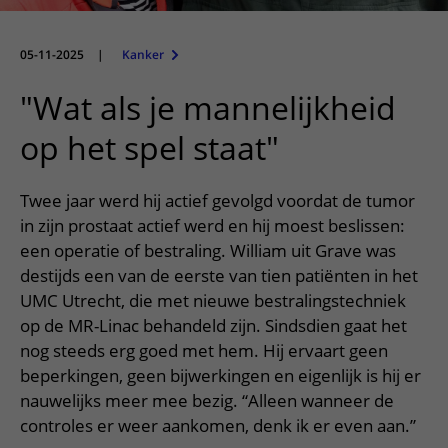
Meer UMC Utrecht
Onderzoeken en diagnostiek
Bloedprikken
Faciliteiten en voorzieningen
Route naar het ziekenhuis
Teleconsult aanvragen
Het Wilhelmina Kinderziekenhuis
Over UMC Utrecht
Wachttijden
Bezoekregels
05-11-2025
|
Kanker
Parkeren
Diagnostiek aanvragen
Research
Bezoektijden
Kwaliteit en veiligheid
Wegwijs in het ziekenhuis
"Wat als je mannelijkheid
Zorgverlenersportaal
Onderwijs
Wijzigen patiëntgegevens
Contact met polikliniek
op het spel staat"
Mijn UMC Utrecht patiëntportaal
Werken bij het UMC Utrecht
Contact met verpleegafdeling
Twee jaar werd hij actief gevolgd voordat de tumor
Het Wilhelmina Kinderziekenhuis
in zijn prostaat actief werd en hij moest beslissen:
een operatie of bestraling.
William uit Grave was
destijds een van de eerste van tien patiënten in het
UMC Utrecht, die met nieuwe bestralingstechniek
op de MR-Linac behandeld zijn. Sindsdien gaat het
nog steeds erg goed met hem. Hij ervaart geen
beperkingen, geen bijwerkingen en eigenlijk is hij er
nauwelijks meer mee bezig. “Alleen wanneer de
controles er weer aankomen, denk ik er even aan.”