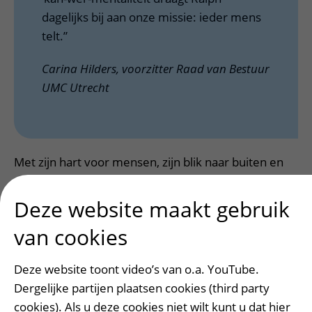
dagelijks bij aan onze missie: ieder mens
telt.”
Carina Hilders, voorzitter Raad van Bestuur
UMC Utrecht
Met zijn hart voor mensen, zijn blik naar buiten en
zijn voortdurende streven naar verbetering, draagt
Ralph de waarden van het UMC Utrecht. De
Deze website maakt gebruik
Boerhaaveprijs 2025 is dan ook een welverdiende
van cookies
erkenning voor zijn betekenisvolle bijdrage aan
patiëntenzorg, onderwijs en innovatie!
Deze website toont video’s van o.a. YouTube.
Dergelijke partijen plaatsen cookies (third party
cookies). Als u deze cookies niet wilt kunt u dat hier