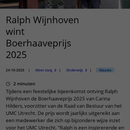
Meer UMC Utrecht
Onderzoeken en diagnostiek
Bloedprikken
Faciliteiten en voorzieningen
Route naar het ziekenhuis
Teleconsult aanvragen
Het Wilhelmina Kinderziekenhuis
Over UMC Utrecht
Wachttijden
Bezoekregels
Ralph Wijnhoven
Parkeren
Diagnostiek aanvragen
Research
Bezoektijden
Kwaliteit en veiligheid
Wegwijs in het ziekenhuis
wint
Zorgverlenersportaal
Onderwijs
Wijzigen patiëntgegevens
Contact met polikliniek
Boerhaaveprijs
Mijn UMC Utrecht patiëntportaal
Werken bij het UMC Utrecht
Contact met verpleegafdeling
2025
Het Wilhelmina Kinderziekenhuis
24-10-2025
|
Meer zorg
|
Onderwijs
|
Nieuws
2 minuten
Tijdens een feestelijke bijeenkomst ontving Ralph
Wijnhoven de Boerhaaveprijs 2025 van Carina
Hilders, voorzitter van de Raad van Bestuur van het
UMC Utrecht. De prijs wordt jaarlijks uitgereikt aan
een medewerker die zich op bijzondere wijze inzet
voor het UMC Utrecht. “Ralph is een inspirerende en