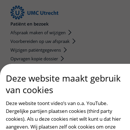
Patiënt en bezoek
Afspraak maken of wijzigen
Voorbereiden op uw afspraak
Wijzigen patiëntgegevens
Opvragen kopie dossier
Bezoektijden
Deze website maakt gebruik
Onderwijs en onderzoek
van cookies
Onze opleidingen
De Nieuwe Utrechtse School
Deze website toont video’s van o.a. YouTube.
Stage en opleidingsplaatsen
Dergelijke partijen plaatsen cookies (third party
Research
cookies). Als u deze cookies niet wilt kunt u dat hier
Strategic programs
aangeven. Wij plaatsen zelf ook cookies om onze