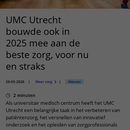
Meer UMC Utrecht
Onderzoeken en diagnostiek
Bloedprikken
Faciliteiten en voorzieningen
Route naar het ziekenhuis
Teleconsult aanvragen
Het Wilhelmina Kinderziekenhuis
Over UMC Utrecht
Wachttijden
Bezoekregels
UMC Utrecht
Parkeren
Diagnostiek aanvragen
Research
Bezoektijden
Kwaliteit en veiligheid
Wegwijs in het ziekenhuis
bouwde ook in
Zorgverlenersportaal
Onderwijs
Wijzigen patiëntgegevens
Contact met polikliniek
2025 mee aan de
Mijn UMC Utrecht patiëntportaal
Werken bij het UMC Utrecht
Contact met verpleegafdeling
beste zorg, voor nu
Het Wilhelmina Kinderziekenhuis
en straks
28-05-2026
|
Meer zorg
|
Nieuws
2 minuten
Als universitair medisch centrum heeft het UMC
Utrecht een belangrijke taak in het verbeteren van
patiëntenzorg, het versnellen van innovatief
onderzoek en het opleiden van zorgprofessionals