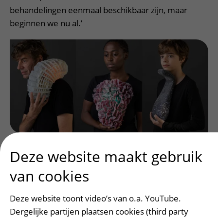
behandelingen eenmaal beschikbaar zijn, maar
beginnen we nu al.’
Intimate Implant (foto: Jasper Zijlstra)
Deze website maakt gebruik
van cookies
Een behandeling voor iedereen
Ook inclusie is een onderwerp dat al vroeg in de
Deze website toont video’s van o.a. YouTube.
ontwikkeling van nieuwe behandelingen zou
Dergelijke partijen plaatsen cookies (third party
moeten worden meegenomen, legt Manon uit: ‘In