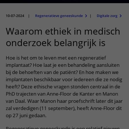
Meer UMC Utrecht
Onderzoeken en diagnostiek
Bloedprikken
Faciliteiten en voorzieningen
Route naar het ziekenhuis
Teleconsult aanvragen
Het Wilhelmina Kinderziekenhuis
Over UMC Utrecht
Wachttijden
Bezoekregels
10-07-2024
|
Regeneratieve geneeskunde
|
Digitale zorg
Parkeren
Diagnostiek aanvragen
Research
Bezoektijden
Kwaliteit en veiligheid
Wegwijs in het ziekenhuis
Waarom ethiek in medisch
Zorgverlenersportaal
Onderwijs
Wijzigen patiëntgegevens
Contact met polikliniek
onderzoek belangrijk is
Mijn UMC Utrecht patiëntportaal
Werken bij het UMC Utrecht
Contact met verpleegafdeling
Hoe is het om te leven met een regeneratief
Het Wilhelmina Kinderziekenhuis
implantaat? Hoe laat je een behandeling aansluiten
bij de behoeften van de patiënt? En hoe maken we
implantaten beschikbaar voor iedereen die ze nodig
heeft? Deze ethische vragen stonden centraal in de
PhD trajecten van Anne-Floor de Kanter en Manon
van Daal. Waar Manon haar proefschrift later dit jaar
zal verdedigen (11 september), heeft Anne-Floor dit
op 27 juni gedaan.
Regeneratieve geneeskunde is een relatief nieuwe