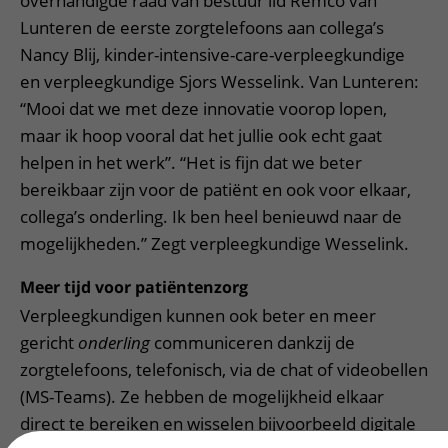
overhandigde raad van bestuur lid Remco van
Lunteren de eerste zorgtelefoons aan collega’s
Nancy Blij, kinder-intensive-care-verpleegkundige
en verpleegkundige Sjors Wesselink. Van Lunteren:
“Mooi dat we met deze innovatie voorop lopen,
maar ik hoop vooral dat het jullie ook echt gaat
helpen in het werk”. “Het is fijn dat we beter
bereikbaar zijn voor de patiënt en ook voor elkaar,
collega’s onderling. Ik ben heel benieuwd naar de
mogelijkheden.” Zegt verpleegkundige Wesselink.
Meer tijd voor patiëntenzorg
Verpleegkundigen kunnen ook beter en meer
gericht
onderling
communiceren dankzij de
zorgtelefoons, telefonisch, via de chat of videobellen
(MS-Teams). Ze hebben de mogelijkheid elkaar
direct te bereiken en wisselen bijvoorbeeld digitale