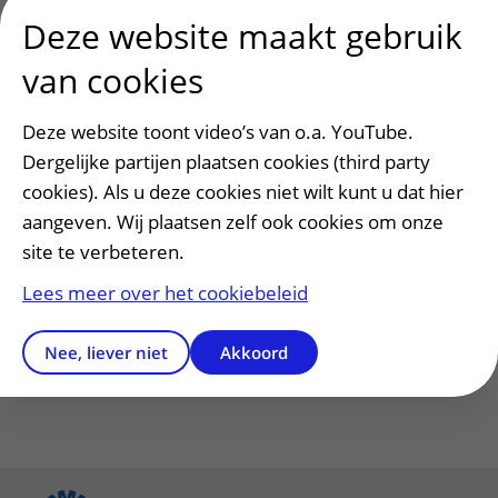
telefoonlijsten uit. Nóg meer voordelen: In de
Deze website maakt gebruik
toekomst kunnen verpleegkundigen
real time
vitale
informatie monitoren en overal in het ziekenhuis
van cookies
het elektronisch patiëntdossier inzien.
Deze website toont video’s van o.a. YouTube.
Gezichtsherkenning
Dergelijke partijen plaatsen cookies (third party
De verpleegkundige krijgt toegang tot de
cookies). Als u deze cookies niet wilt kunt u dat hier
zorgtelefoon door zijn of haar gezicht te tonen. De
aangeven. Wij plaatsen zelf ook cookies om onze
gezichtsherkenning werkt ook wanneer de
site te verbeteren.
zorgverlener een mondkapje draagt. Met de iPhone
Lees meer over het cookiebeleid
12 mini levert het UMC Utrecht een
bijdrage
aan
het Aidsfonds.
Nee, liever niet
Akkoord
Vragen, opmerkingen of tips voor de redactie?