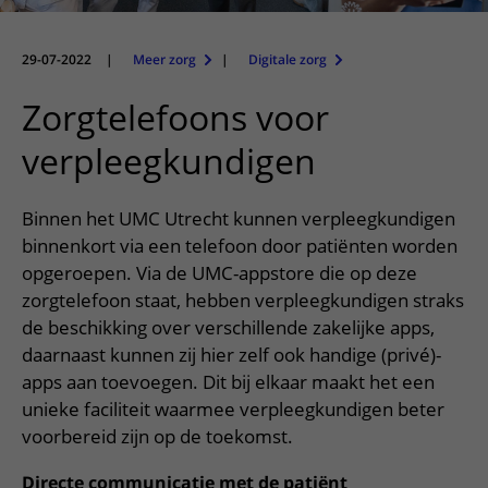
Meer UMC Utrecht
Onderzoeken en diagnostiek
Bloedprikken
Faciliteiten en voorzieningen
Route naar het ziekenhuis
Teleconsult aanvragen
Het Wilhelmina Kinderziekenhuis
Over UMC Utrecht
Wachttijden
Bezoekregels
29-07-2022
|
Meer zorg
|
Digitale zorg
Parkeren
Diagnostiek aanvragen
Research
Bezoektijden
Kwaliteit en veiligheid
Wegwijs in het ziekenhuis
Zorgtelefoons voor
Zorgverlenersportaal
Onderwijs
Wijzigen patiëntgegevens
Contact met polikliniek
verpleegkundigen
Mijn UMC Utrecht patiëntportaal
Werken bij het UMC Utrecht
Contact met verpleegafdeling
Binnen het UMC Utrecht kunnen verpleegkundigen
Het Wilhelmina Kinderziekenhuis
binnenkort via een telefoon door patiënten worden
opgeroepen. Via de UMC-appstore die op deze
zorgtelefoon staat, hebben verpleegkundigen straks
de beschikking over verschillende zakelijke apps,
daarnaast kunnen zij hier zelf ook handige (privé)-
apps aan toevoegen. Dit bij elkaar maakt het een
unieke faciliteit waarmee verpleegkundigen beter
voorbereid zijn op de toekomst.
Directe communicatie met de patiënt