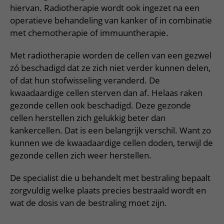
Meer UMC Utrecht
Onderzoeken en diagnostiek
Bloedprikken
hiervan. Radiotherapie wordt ook ingezet na een
Faciliteiten en voorzieningen
Route naar het ziekenhuis
Teleconsult aanvragen
operatieve behandeling van kanker of in combinatie
Het Wilhelmina Kinderziekenhuis
Over UMC Utrecht
Wachttijden
Bezoekregels
Parkeren
Diagnostiek aanvragen
met chemotherapie of immuuntherapie.
Research
Bezoektijden
Kwaliteit en veiligheid
Wegwijs in het ziekenhuis
Zorgverlenersportaal
Met radiotherapie worden de cellen van een gezwel
Onderwijs
Wijzigen patiëntgegevens
Contact met polikliniek
zó beschadigd dat ze zich niet verder kunnen delen,
Mijn UMC Utrecht patiëntportaal
Werken bij het UMC Utrecht
of dat hun stofwisseling veranderd. De
Contact met verpleegafdeling
kwaadaardige cellen sterven dan af. Helaas raken
Het Wilhelmina Kinderziekenhuis
gezonde cellen ook beschadigd. Deze gezonde
cellen herstellen zich gelukkig beter dan
kankercellen. Dat is een belangrijk verschil. Want zo
kunnen we de kwaadaardige cellen doden, terwijl de
gezonde cellen zich weer herstellen.
De specialist die u behandelt met bestraling bepaalt
zorgvuldig welke plaats precies bestraald wordt en
wat de dosis van de bestraling moet zijn.