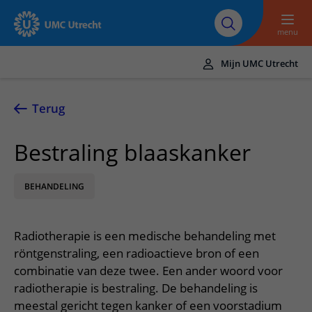
Naar hoofdinhoud
Over UMC
Werken bij het UMC
Research
Onderwijs
Utrecht
Utrecht
menu
Mijn UMC Utrecht
Translate
UMC Utrecht
Terug
Home
Bestraling blaaskanker
Zorg en behandeling
BEHANDELING
Ziekten en aandoeningen
Afspraak en opname
Behandelingen
Afspraak maken of wijzigen
In het ziekenhuis
Radiotherapie is een medische behandeling met
Poliklinieken
Bezoek aan de polikliniek
Op bezoek in het UMC Utrecht
Contact en route
röntgenstraling, een radioactieve bron of een
Verpleegafdelingen
Opname in het ziekenhuis
combinatie van deze twee. Een ander woord voor
Apotheek
Spoed
Verwijzers
radiotherapie is bestraling. De behandeling is
Onze zorgverleners
Voorbereiding op uw afspraak
Winkels en restaurants
Contactgegevens
meestal gericht tegen kanker of een voorstadium
Patiënt verwijzen