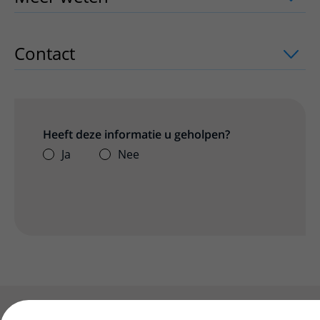
Contact
uitklapper, klik om te openen
Heeft deze informatie u geholpen?
Ja
Nee