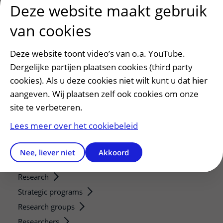
Deze website maakt gebruik
Patiënt en bezoek
van cookies
Afspraak maken of wijzigen
Voorbereiden op uw afspraak
Deze website toont video’s van o.a. YouTube.
Wijzigen patiëntgegevens
Dergelijke partijen plaatsen cookies (third party
Opvragen kopie dossier
cookies). Als u deze cookies niet wilt kunt u dat hier
Bezoektijden
aangeven. Wij plaatsen zelf ook cookies om onze
site te verbeteren.
Onderwijs en onderzoek
Lees meer over het cookiebeleid
Onze opleidingen
De Nieuwe Utrechtse School
Nee, liever niet
Akkoord
Stage en opleidingsplaatsen
Research
Strategic programs
Research groups
Researchers