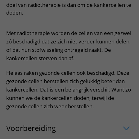
Meer UMC Utrecht
Onderzoeken en diagnostiek
Bloedprikken
doel van radiotherapie is dan om de kankercellen te
Faciliteiten en voorzieningen
Route naar het ziekenhuis
Teleconsult aanvragen
doden.
Het Wilhelmina Kinderziekenhuis
Over UMC Utrecht
Wachttijden
Bezoekregels
Parkeren
Diagnostiek aanvragen
Research
Bezoektijden
Kwaliteit en veiligheid
Wegwijs in het ziekenhuis
Zorgverlenersportaal
Met radiotherapie worden de cellen van een gezwel
Onderwijs
Wijzigen patiëntgegevens
Contact met polikliniek
zó beschadigd dat ze zich niet verder kunnen delen,
Mijn UMC Utrecht patiëntportaal
Werken bij het UMC Utrecht
of dat hun stofwisseling ontregeld raakt. De
Contact met verpleegafdeling
kankercellen sterven dan af.
Het Wilhelmina Kinderziekenhuis
Helaas raken gezonde cellen ook beschadigd. Deze
gezonde cellen herstellen zich gelukkig beter dan
kankercellen. Dat is een belangrijk verschil. Want zo
kunnen we de kankercellen doden, terwijl de
gezonde cellen zich weer herstellen.
Voorbereiding
uitklapper, klik om te 