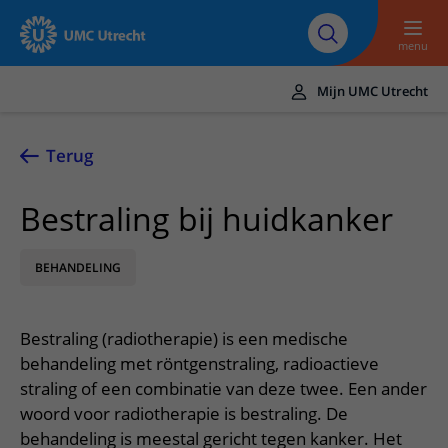
Naar hoofdinhoud
Over UMC
Werken bij het UMC
Research
Onderwijs
Utrecht
Utrecht
menu
Mijn UMC Utrecht
Translate
UMC Utrecht
Terug
Home
Bestraling bij huidkanker
Zorg en behandeling
BEHANDELING
Ziekten en aandoeningen
Afspraak en opname
Behandelingen
Afspraak maken of wijzigen
In het ziekenhuis
Bestraling (radiotherapie) is een medische
Poliklinieken
Bezoek aan de polikliniek
Op bezoek in het UMC Utrecht
Contact en route
behandeling met röntgenstraling, radioactieve
Verpleegafdelingen
Opname in het ziekenhuis
straling of een combinatie van deze twee. Een ander
Apotheek
Spoed
Verwijzers
woord voor radiotherapie is bestraling. De
Onze zorgverleners
Voorbereiding op uw afspraak
Winkels en restaurants
Contactgegevens
behandeling is meestal gericht tegen kanker. Het
Patiënt verwijzen