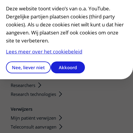
Deze website toont video’s van o.a. YouTube.
Bezoektijden
Dergelijke partijen plaatsen cookies (third party
Onderwijs en onderzoek
cookies). Als u deze cookies niet wilt kunt u dat hier
Onze opleidingen
aangeven. Wij plaatsen zelf ook cookies om onze
site te verbeteren.
De Nieuwe Utrechtse School
Stage en opleidingsplaatsen
Lees meer over het cookiebeleid
Research
Nee, liever niet
Akkoord
Strategic programs
Research groups
Researchers
Research technologies
Verwijzers
Mijn patiënt verwijzen
Teleconsult aanvragen