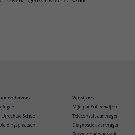
ar op werkdagen van 8.00 - 17.30 uur.
 en onderzoek
Verwijzers
idingen
Mijn patiënt verwijzen
 Utrechtse School
Teleconsult aanvragen
pleidingsplaatsen
Diagnostiek aanvragen
Zorgverlenersportaal