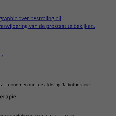
Contact met verpleegafdeling
graphic over bestraling bij
Het Wilhelmina
Kinderziekenhuis
erwijdering van de prostaat te bekijken.
itklapper, klik om te openen
apper, klik om te openen
tact opnemen met de afdeling Radiotherapie.
herapie