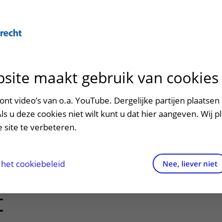
Over U
site maakt gebruik van cookies
n het ziekenhuis
Contact en route
Verwijzers
n
p bezoek in het UMC Utrecht
Mijn UMC Utrecht
Spoed
Patiënt verwijzen
nt video’s van o.a. YouTube. Dergelijke partijen plaatsen 
patiëntportaal
ng bij
Als u deze cookies niet wilt kunt u dat hier aangeven. Wij p
potheek
Contactgegevens
Teleconsult aanvragen
 site te verbeteren.
tkanker na
inkels en restaurants
Route naar het ziekenhuis
Diagnostiek aanvragen
raak
ciliteiten en voorzieningen
Parkeren
Zorgverlenersportaal
het cookiebeleid
Nee, liever niet
ering van de
ezoekregels
Wegwijs in het ziekenhuis
t
aliteit en veiligheid
Contact met polikliniek