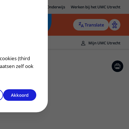
MC Utrecht
Research
Onderwijs
Werken bij het UMC Utrecht
Translate
Mijn UMC Utrecht
cookies (third
laatsen zelf ook
Akkoord