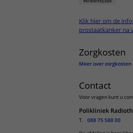
PATIËNTFOLDER
Het Wilhelmina
Bezoektijden
Kinderziekenhuis
Klik hier om de info
Wijzigen patiëntgegevens
prostaatkanker na v
Zorgkosten
u
Meer over zorgkosten
Contact
uitkl
Voor vragen kunt u con
Polikliniek Radiot
T.
088 75 588 00