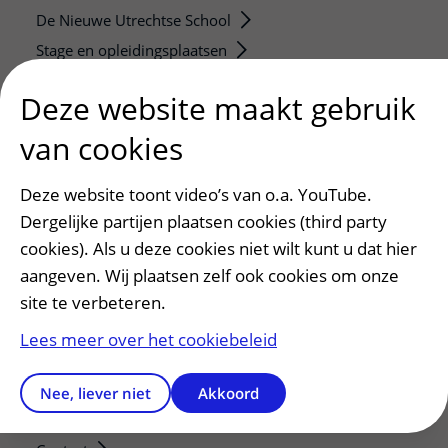
De Nieuwe Utrechtse School
Stage en opleidingsplaatsen
Research
Deze website maakt gebruik
Strategic programs
van cookies
Research groups
Researchers
Deze website toont video’s van o.a. YouTube.
Research technologies
Dergelijke partijen plaatsen cookies (third party
cookies). Als u deze cookies niet wilt kunt u dat hier
Verwijzers
aangeven. Wij plaatsen zelf ook cookies om onze
Mijn patiënt verwijzen
site te verbeteren.
Teleconsult aanvragen
Lees meer over het cookiebeleid
Diagnostiek aanvragen
Zorgverlenersportaal
Nee, liever niet
Akkoord
Service, contact en faciliteiten