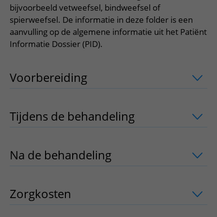
Meer UMC Utrecht
Onderzoeken en diagnostiek
Bloedprikken
bijvoorbeeld vetweefsel, bindweefsel of
Faciliteiten en voorzieningen
Route naar het ziekenhuis
Teleconsult aanvragen
spierweefsel. De informatie in deze folder is een
Het Wilhelmina Kinderziekenhuis
Over UMC Utrecht
Wachttijden
Bezoekregels
Parkeren
Diagnostiek aanvragen
aanvulling op de algemene informatie uit het Patiënt
Research
Bezoektijden
Kwaliteit en veiligheid
Informatie Dossier (PID).
Wegwijs in het ziekenhuis
Zorgverlenersportaal
Onderwijs
Wijzigen patiëntgegevens
Contact met polikliniek
Voorbereiding
uitklapper, klik om te 
Mijn UMC Utrecht patiëntportaal
Werken bij het UMC Utrecht
Contact met verpleegafdeling
Het Wilhelmina Kinderziekenhuis
Tijdens de behandeling
uitklapper, kli
Na de behandeling
uitklapper, klik om
Zorgkosten
uitklapper, klik om te ope