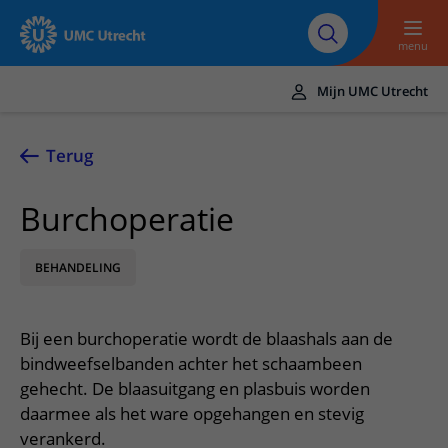
Naar hoofdinhoud
Over UMC
Werken bij het UMC
Research
Onderwijs
Utrecht
Utrecht
menu
Mijn UMC Utrecht
Translate
UMC Utrecht
Terug
Home
Burchoperatie
Zorg en behandeling
BEHANDELING
Ziekten en aandoeningen
Afspraak en opname
Behandelingen
Afspraak maken of wijzigen
In het ziekenhuis
Bij een burchoperatie wordt de blaashals aan de
Poliklinieken
Bezoek aan de polikliniek
Op bezoek in het UMC Utrecht
Contact en route
bindweefselbanden achter het schaambeen
Verpleegafdelingen
Opname in het ziekenhuis
gehecht. De blaasuitgang en plasbuis worden
Apotheek
Spoed
Verwijzers
daarmee als het ware opgehangen en stevig
Onze zorgverleners
Voorbereiding op uw afspraak
Winkels en restaurants
Contactgegevens
verankerd.
Patiënt verwijzen