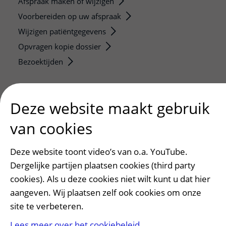
Afspraak maken of wijzigen
Voorbereiden op uw afspraak
Wijzigen patiëntgegevens
Opvragen kopie dossier
Bezoektijden
Onderwijs en onderzoek
Onze opleidingen
Deze website maakt gebruik
De Nieuwe Utrechtse School
van cookies
Stage en opleidingsplaatsen
Research
Deze website toont video’s van o.a. YouTube.
Strategic programs
Dergelijke partijen plaatsen cookies (third party
Research groups
cookies). Als u deze cookies niet wilt kunt u dat hier
aangeven. Wij plaatsen zelf ook cookies om onze
Researchers
site te verbeteren.
Research technologies
Lees meer over het cookiebeleid