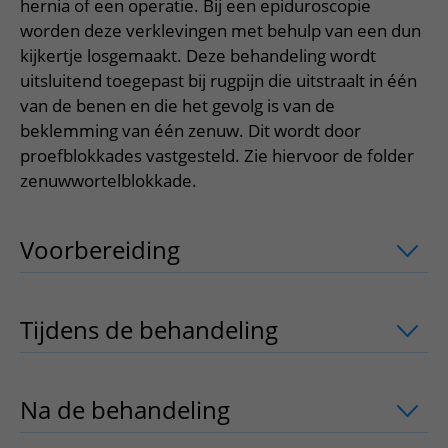
Meer UMC Utrecht
Onderzoeken en diagnostiek
hernia of een operatie. Bij een epiduroscopie
Bloedprikken
Faciliteiten en voorzieningen
Route naar het ziekenhuis
Teleconsult aanvragen
worden deze verklevingen met behulp van een dun
Het Wilhelmina Kinderziekenhuis
Over UMC Utrecht
Wachttijden
Bezoekregels
kijkertje losgemaakt. Deze behandeling wordt
Parkeren
Diagnostiek aanvragen
Research
uitsluitend toegepast bij rugpijn die uitstraalt in één
Bezoektijden
Kwaliteit en veiligheid
Wegwijs in het ziekenhuis
Zorgverlenersportaal
van de benen en die het gevolg is van de
Onderwijs
Wijzigen patiëntgegevens
beklemming van één zenuw. Dit wordt door
Contact met polikliniek
Mijn UMC Utrecht patiëntportaal
proefblokkades vastgesteld. Zie hiervoor de folder
Werken bij het UMC Utrecht
Contact met verpleegafdeling
zenuwwortelblokkade.
Het Wilhelmina Kinderziekenhuis
Voorbereiding
uitklapper, klik om te 
Tijdens de behandeling
uitklapper, kli
Na de behandeling
uitklapper, klik om