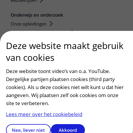
Bezoektijden
Onderwijs en onderzoek
Onze opleidingen
De Nieuwe Utrechtse School
Stage en opleidingsplaatsen
Deze website maakt gebruik
Research
van cookies
Strategic programs
Research groups
Deze website toont video’s van o.a. YouTube.
Researchers
Dergelijke partijen plaatsen cookies (third party
Research technologies
cookies). Als u deze cookies niet wilt kunt u dat hier
aangeven. Wij plaatsen zelf ook cookies om onze
Verwijzers
site te verbeteren.
Mijn patiënt verwijzen
Lees meer over het cookiebeleid
Teleconsult aanvragen
Diagnostiek aanvragen
Nee, liever niet
Akkoord