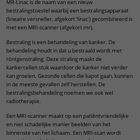
Meer UMC Utrecht
Onderzoeken en diagnostiek
MR-Linac is de naam van een nieuw
Bloedprikken
Faciliteiten en voorzieningen
Route naar het ziekenhuis
Teleconsult aanvragen
bestralingstoestel waarbij een bestralingsapparaat
Het Wilhelmina Kinderziekenhuis
Over UMC Utrecht
Wachttijden
Bezoekregels
Parkeren
(lineaire versneller, afgekort ‘linac’) gecombineerd is
Diagnostiek aanvragen
Research
Bezoektijden
met een MRI-scanner (afgekort mr).
Kwaliteit en veiligheid
Wegwijs in het ziekenhuis
Zorgverlenersportaal
Onderwijs
Wijzigen patiëntgegevens
Contact met polikliniek
Bestraling is een behandeling van kanker. De
Mijn UMC Utrecht patiëntportaal
Werken bij het UMC Utrecht
behandeling houdt in dat u bestraald wordt met
Contact met verpleegafdeling
röntgenstraling. Deze straling maakt de
Het Wilhelmina Kinderziekenhuis
kankercellen stuk waardoor de kanker niet verder
kan groeien. Gezonde cellen die kapot gaan, kunnen
in de meeste gevallen zelf herstellen. De
bestralingsbehandeling noemen we ook wel
radiotherapie.
Een MRI-scanner maakt op een patiëntvriendelijke
en niet schadelijke manier beelden van het
binnenste van het lichaam. Een MRI-scan wordt