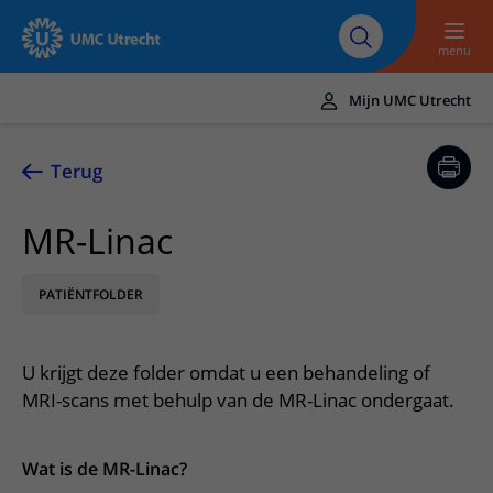
Naar hoofdinhoud
Over UMC
Werken bij het UMC
Research
Onderwijs
Utrecht
Utrecht
menu
Mijn UMC Utrecht
Translate
UMC Utrecht
Terug
Home
MR-Linac
Zorg en behandeling
PATIËNTFOLDER
Ziekten en aandoeningen
Afspraak en opname
Behandelingen
Afspraak maken of wijzigen
In het ziekenhuis
U krijgt deze folder omdat u een behandeling of
Poliklinieken
Bezoek aan de polikliniek
Op bezoek in het UMC Utrecht
Contact en route
MRI-scans met behulp van de MR-Linac ondergaat.
Verpleegafdelingen
Opname in het ziekenhuis
Apotheek
Spoed
Verwijzers
Onze zorgverleners
Voorbereiding op uw afspraak
Wat is de MR-Linac?
Winkels en restaurants
Contactgegevens
Patiënt verwijzen