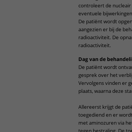
controleert de nuclea
eventuele bijwerkinge
De patiënt wordt opge
aangezien er bij de be
radioactiviteit. De o
radioactiviteit.
Dag van de behandel
De patiënt wordt ontva
gesprek over het verbli
Vervolgens vinden er g
plaats, waarna deze sta
Allereerst krijgt de pat
toegediend en er wordt
met aminozuren via he
tegen bestraling. De to