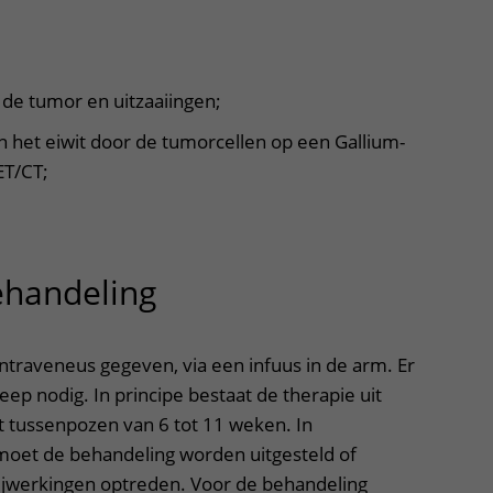
 de tumor en uitzaaiingen;
het eiwit door de tumorcellen op een Gallium-
ET/CT;
ehandeling
uitklapper, klik om t
ntraveneus gegeven, via een infuus in de arm. Er
eep nodig. In principe bestaat de therapie uit
 tussenpozen van 6 tot 11 weken. In
moet de behandeling worden uitgesteld of
ijwerkingen optreden. Voor de behandeling