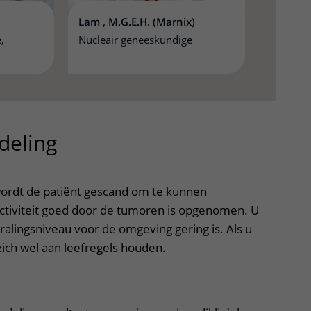
Lam , M.G.E.H. (Marnix)
,
Nucleair geneeskundige
deling
uitklapper, klik om te op
ordt de patiënt gescand om te kunnen
oactiviteit goed door de tumoren is opgenomen. U
tralingsniveau voor de omgeving gering is. Als u
zich wel aan leefregels houden.