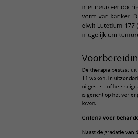
met neuro-endocrie
Het Wilhelmina
Bezoektijden
Kinderziekenhuis
vorm van kanker. Do
Wijzigen patiëntgegevens
eiwit Lutetium-177-
mogelijk om tumore
Voorbereidi
De therapie bestaat ui
11 weken. In uitzonde
uitgesteld of beëindigd
is gericht op het verle
leven.
Criteria voor behand
Naast de gradatie van 