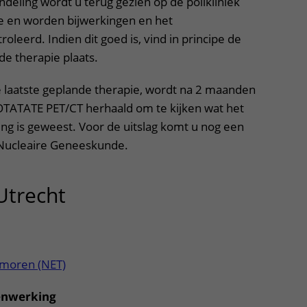
deling wordt u terug gezien op de polikliniek
 en worden bijwerkingen en het
leerd. Indien dit goed is, vind in principe de
e therapie plaats.
 laatste geplande therapie, wordt na 2 maanden
OTATATE PET/CT herhaald om te kijken wat het
ing is geweest. Voor de uitslag komt u nog een
k Nucleaire Geneeskunde.
Utrecht
uitklapper, klik om te o
moren (NET)
menwerking