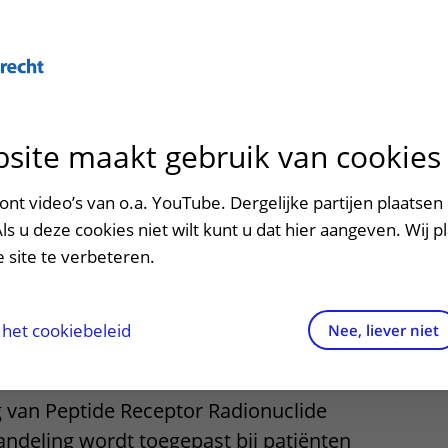
Over U
site maakt gebruik van cookies
n het ziekenhuis
Contact en route
Verwijzers
n
p bezoek in het UMC Utrecht
Mijn UMC Utrecht
Spoed
Patiënt verwijzen
nt video’s van o.a. YouTube. Dergelijke partijen plaatsen 
patiëntportaal
handeling bij
Als u deze cookies niet wilt kunt u dat hier aangeven. Wij p
potheek
Contactgegevens
Teleconsult aanvragen
 site te verbeteren.
ker
inkels en restaurants
Route naar het ziekenhuis
Diagnostiek aanvragen
raak
ciliteiten en voorzieningen
Parkeren
Zorgverlenersportaal
het cookiebeleid
Nee, liever niet
ezoekregels
Wegwijs in het ziekenhuis
g van Peptide Receptor Radionuclide
aliteit en veiligheid
Contact met polikliniek
ndeling wordt toegepast bij patiënten