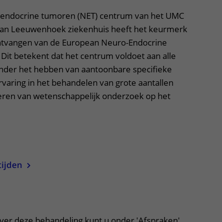
-endocrine tumoren (NET) centrum van het UMC
 van Leeuwenhoek ziekenhuis heeft het keurmerk
ontvangen van de European Neuro-Endocrine
Dit betekent dat het centrum voldoet aan alle
ronder het hebben van aantoonbare specifieke
rvaring in het behandelen van grote aantallen
oeren van wetenschappelijk onderzoek op het
uitklapper, klik om te openen
tijden
itklapper, klik om te openen
over deze behandeling kunt u onder 'Afspraken'