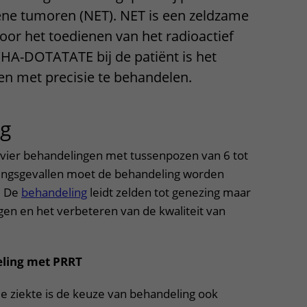
ne tumoren (NET). NET is een zeldzame
Contact met verpleegafdeling
or het toedienen van het radioactief
Het Wilhelmina
(HA-DOTATATE bij de patiënt is het
Kinderziekenhuis
n met precisie te behandelen.
ng
uitklapper, klik om te openen
t vier behandelingen met tussenpozen van 6 tot
ringsgevallen moet de behandeling worden
. De
behandeling
leidt zelden tot genezing maar
ngen en het verbeteren van de kwaliteit van
eling met PRRT
de ziekte is de keuze van behandeling ook