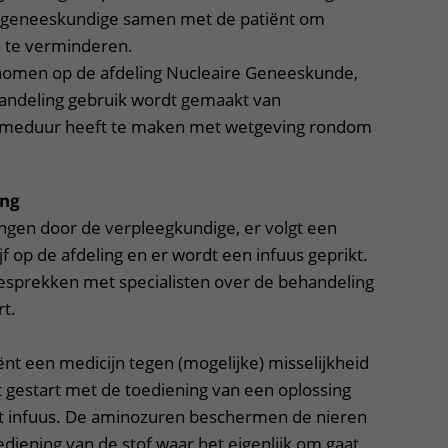
ir geneeskundige samen met de patiënt om
n te verminderen.
nomen op de afdeling Nucleaire Geneeskunde,
handeling gebruik wordt gemaakt van
pnameduur heeft te maken met wetgeving rondom
ing
ngen door de verpleegkundige, er volgt een
jf op de afdeling en er wordt een infuus geprikt.
esprekken met specialisten over de behandeling
rt.
iënt een medicijn tegen (mogelijke) misselijkheid
 gestart met de toediening van een oplossing
t infuus. De aminozuren beschermen de nieren
ediening van de stof waar het eigenlijk om gaat,