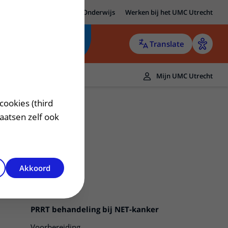
MC Utrecht
Research
Onderwijs
Werken bij het UMC Utrecht
Translate
Mijn UMC Utrecht
cookies (third
laatsen zelf ook
Akkoord
PRRT behandeling bij NET-kanker
Voorbereiding