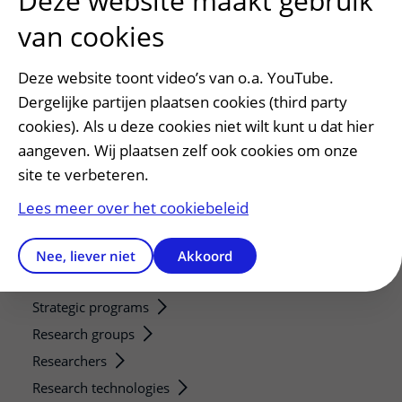
Deze website maakt gebruik
Afspraak maken of wijzigen
van cookies
Voorbereiden op uw afspraak
Wijzigen patiëntgegevens
Deze website toont video’s van o.a. YouTube.
Dergelijke partijen plaatsen cookies (third party
Opvragen kopie dossier
cookies). Als u deze cookies niet wilt kunt u dat hier
Bezoektijden
aangeven. Wij plaatsen zelf ook cookies om onze
Onderwijs en onderzoek
site te verbeteren.
Onze opleidingen
Lees meer over het cookiebeleid
De Nieuwe Utrechtse School
Stage en opleidingsplaatsen
Nee, liever niet
Akkoord
Research
Strategic programs
Research groups
Researchers
Research technologies