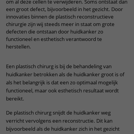
Meer UMC Utrecht
Onderzoeken en diagnostiek
om al deze cellen te verwijderen. Soms ontstaat dan
Bloedprikken
Faciliteiten en voorzieningen
Route naar het ziekenhuis
Teleconsult aanvragen
een groot defect, bijvoorbeeld in het gezicht. Door
Het Wilhelmina Kinderziekenhuis
Over UMC Utrecht
Wachttijden
Bezoekregels
innovaties binnen de plastisch reconstructieve
Parkeren
Diagnostiek aanvragen
Research
chirurgie zijn wij steeds meer in staat om grote
Bezoektijden
Kwaliteit en veiligheid
Wegwijs in het ziekenhuis
Zorgverlenersportaal
defecten die ontstaan door huidkanker zo
Onderwijs
Wijzigen patiëntgegevens
functioneel en esthetisch verantwoord te
Contact met polikliniek
Mijn UMC Utrecht patiëntportaal
herstellen.
Werken bij het UMC Utrecht
Contact met verpleegafdeling
Het Wilhelmina Kinderziekenhuis
Een plastisch chirurg is bij de behandeling van
huidkanker betrokken als de huidkanker groot is of
als het belangrijk is dat een zo optimaal mogelijk
functioneel, maar ook esthetisch resultaat wordt
bereikt.
De plastisch chirurg snijdt de huidkanker weg
verricht vervolgens een reconstructie. Dit kan
bijvoorbeeld als de huidkanker zich in het gezicht