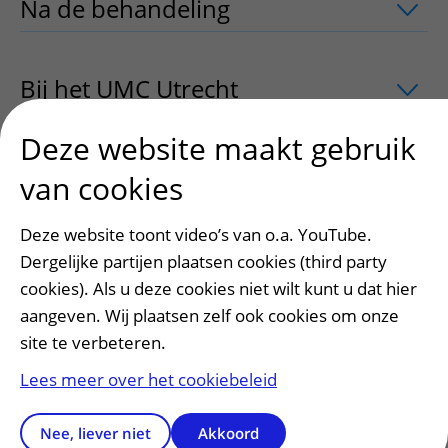
Na de behandeling
uitklapper, klik om
Bij het UMC Utrecht
uitklapper, klik o
Deze website maakt gebruik
Wachttijden
uitklapper, klik om te ope
van cookies
Deze website toont video’s van o.a. YouTube.
Meer weten
uitklapper, klik om te ope
Dergelijke partijen plaatsen cookies (third party
cookies). Als u deze cookies niet wilt kunt u dat hier
aangeven. Wij plaatsen zelf ook cookies om onze
Contact
uitklapper, klik om te openen
site te verbeteren.
Lees meer over het cookiebeleid
Nee, liever niet
Akkoord
Heeft deze informatie u geholpen?