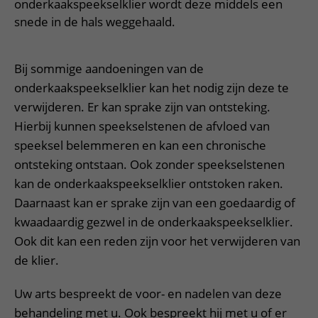
Meer UMC Utrecht
Onderzoeken en diagnostiek
onderkaakspeekselklier wordt deze middels een
Bloedprikken
Faciliteiten en voorzieningen
Route naar het ziekenhuis
Teleconsult aanvragen
snede in de hals weggehaald.
Het Wilhelmina Kinderziekenhuis
Over UMC Utrecht
Wachttijden
Bezoekregels
Parkeren
Diagnostiek aanvragen
Research
Bezoektijden
Kwaliteit en veiligheid
Wegwijs in het ziekenhuis
Bij sommige aandoeningen van de
Zorgverlenersportaal
Onderwijs
Wijzigen patiëntgegevens
onderkaakspeekselklier kan het nodig zijn deze te
Contact met polikliniek
verwijderen. Er kan sprake zijn van ontsteking.
Mijn UMC Utrecht patiëntportaal
Werken bij het UMC Utrecht
Contact met verpleegafdeling
Hierbij kunnen speekselstenen de afvloed van
Het Wilhelmina Kinderziekenhuis
speeksel belemmeren en kan een chronische
ontsteking ontstaan. Ook zonder speekselstenen
kan de onderkaakspeekselklier ontstoken raken.
Daarnaast kan er sprake zijn van een goedaardig of
kwaadaardig gezwel in de onderkaakspeekselklier.
Ook dit kan een reden zijn voor het verwijderen van
de klier.
Uw arts bespreekt de voor- en nadelen van deze
behandeling met u. Ook bespreekt hij met u of er