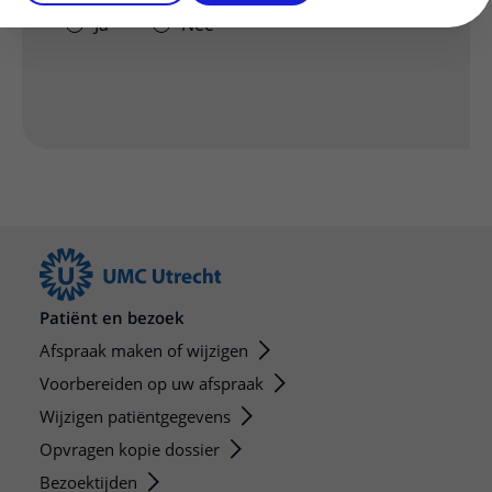
Ja
Nee
Patiënt en bezoek
Afspraak maken of wijzigen
Voorbereiden op uw afspraak
Wijzigen patiëntgegevens
Opvragen kopie dossier
Bezoektijden