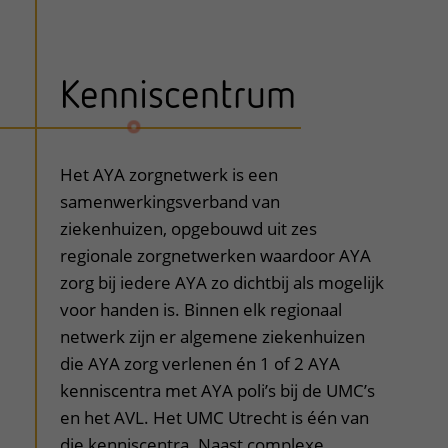
Kenniscentrum
uitklapper, klik om te openen
Het AYA zorgnetwerk is een
samenwerkingsverband van
ziekenhuizen, opgebouwd uit zes
regionale zorgnetwerken waardoor AYA
zorg bij iedere AYA zo dichtbij als mogelijk
voor handen is. Binnen elk regionaal
netwerk zijn er algemene ziekenhuizen
die AYA zorg verlenen én 1 of 2 AYA
kenniscentra met AYA poli’s bij de UMC’s
en het AVL. Het UMC Utrecht is één van
die kenniscentra. Naast complexe