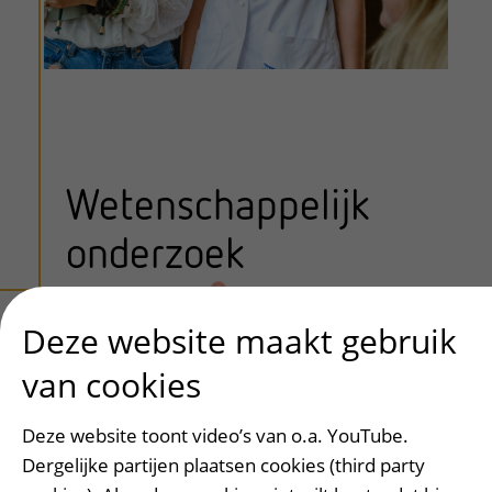
Wetenschappelijk
onderzoek
Deze website maakt gebruik
uitklapper, klik om te openen
COMPRAYA 2.0 studie
van cookies
De COMPRAYA studie is opgezet om
kennis te verkrijgen over de medische en
Deze website toont video’s van o.a. YouTube.
psychosociale gezondheidsuitkomsten
Dergelijke partijen plaatsen cookies (third party
waar jongvolwassenen met kanker mee