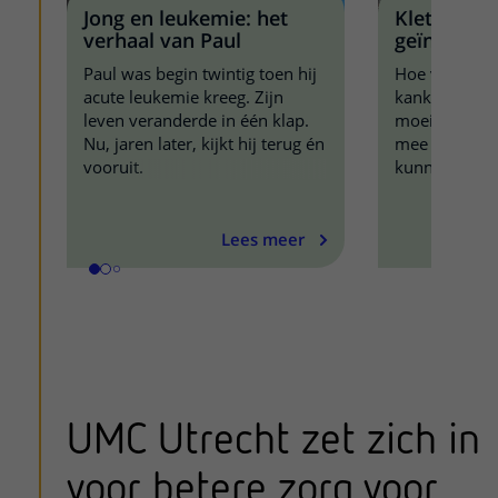
Jong en leukemie: het
Kletspakke
verhaal van Paul
geïntroduc
Paul was begin twintig toen hij
Hoe vertel je 
acute leukemie kreeg. Zijn
kanker hebt? 
leven veranderde in één klap.
moeilijke vr
Nu, jaren later, kijkt hij terug én
mee worstelt.
vooruit.
kunnen onder
UMC Utrecht h
geïntroducee
Lees meer
UMC Utrecht zet zich in
voor betere zorg voor