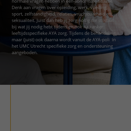
Meer UMC Utrecht
normale vragen hebben in een abnormale situatie.
Onderzoeken en diagnostiek
Bloedprikken
Faciliteiten en voorzieningen
Route naar het ziekenhuis
Denk aan vragen over opleiding, werk, voeding,
Teleconsult aanvragen
Het Wilhelmina Kinderziekenhuis
Over UMC Utrecht
Wachttijden
sport, zelfstandigheid, relaties, vruchtbaarheid en
Bezoekregels
Parkeren
Diagnostiek aanvragen
seksualiteit. Juist dan heb jij zorg nodig die stilstaat
Research
Bezoektijden
Kwaliteit en veiligheid
bij wat jij nodig hebt tijdens en ook na kanker:
Wegwijs in het ziekenhuis
Zorgverlenersportaal
leeftijdsspecifieke AYA zorg. Tijdens de behandeling,
Onderwijs
Wijzigen patiëntgegevens
Contact met polikliniek
maar (juist) ook daarna wordt vanuit de AYA-poli in
Mijn UMC Utrecht patiëntportaal
Werken bij het UMC Utrecht
het UMC Utrecht specifieke zorg en ondersteuning
Contact met verpleegafdeling
aangeboden.
Het Wilhelmina Kinderziekenhuis