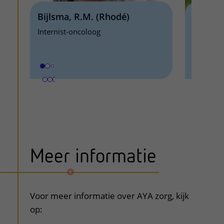
Bijlsma, R.M. (Rhodé)
Zweers,
Internist-oncoloog
Verpleegk
Meer informatie
uitklapper, klik om te openen
Voor meer informatie over AYA zorg, kijk
op: