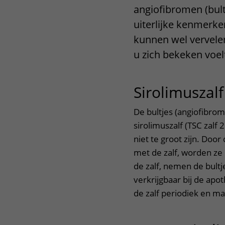
angiofibromen (bultj
Het Wilhelmina
Bezoektijden
uiterlijke kenmerken
Kinderziekenhuis
Wijzigen patiëntgegevens
kunnen wel vervelen
u zich bekeken voel
Sirolimuszal
De bultjes (angiofibr
sirolimuszalf (TSC zalf 
niet te groot zijn. Door
met de zalf, worden ze
de zalf, nemen de bultj
verkrijgbaar bij de ap
de zalf periodiek en m