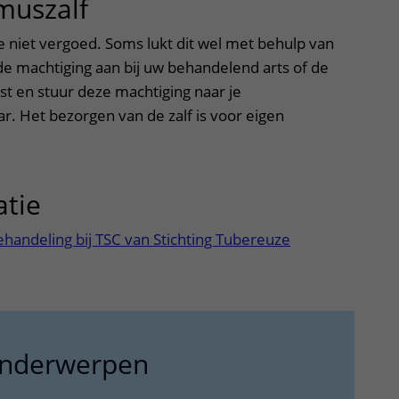
imuszalf
uitklapper, klik om te o
pe niet vergoed. Soms lukt dit wel met behulp van
de machtiging aan bij uw behandelend arts of de
st en stuur deze machtiging naar je
r. Het bezorgen van de zalf is voor eigen
atie
uitklapper, klik om te opene
ehandeling bij TSC van Stichting Tubereuze
onderwerpen