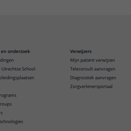
 en onderzoek
Verwijzers
idingen
Mijn patiënt verwijzen
 Utrechtse School
Teleconsult aanvragen
pleidingsplaatsen
Diagnostiek aanvragen
Zorgverlenersportaal
programs
groups
rs
echnologies