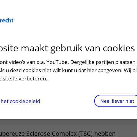
Over U
site maakt gebruik van cookies
n het ziekenhuis
Contact en route
Verwijzers
n
p bezoek in het UMC Utrecht
Mijn UMC Utrecht
Spoed
Patiënt verwijzen
nt video’s van o.a. YouTube. Dergelijke partijen plaatsen 
patiëntportaal
behandeling van
Als u deze cookies niet wilt kunt u dat hier aangeven. Wij p
potheek
Contactgegevens
Teleconsult aanvragen
 site te verbeteren.
romen (bultjes)
inkels en restaurants
Route naar het ziekenhuis
Diagnostiek aanvragen
raak
ciliteiten en voorzieningen
Parkeren
Zorgverlenersportaal
het cookiebeleid
Nee, liever niet
ezicht
ezoekregels
Wegwijs in het ziekenhuis
aliteit en veiligheid
Contact met polikliniek
ubereuze Sclerose Complex (TSC) hebben