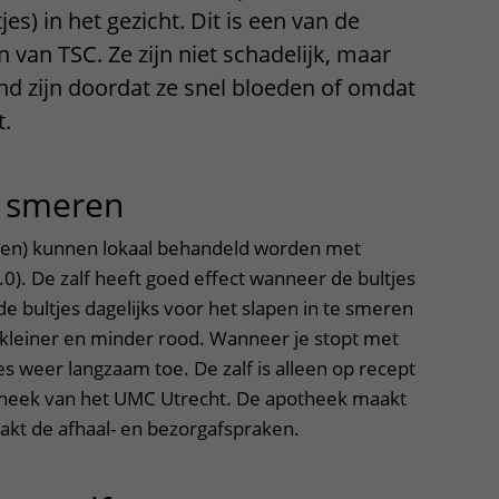
es) in het gezicht. Dit is een van de
Contact met verpleegafdeling
 van TSC. Ze zijn niet schadelijk, maar
Het Wilhelmina
d zijn doordat ze snel bloeden of omdat
Kinderziekenhuis
t.
f smeren
uitklapper, klik om te 
omen) kunnen lokaal behandeld worden met
2.0). De zalf heeft goed effect wanneer de bultjes
 de bultjes dagelijks voor het slapen in te smeren
 kleiner en minder rood. Wanneer je stopt met
es weer langzaam toe. De zalf is alleen op recept
otheek van het UMC Utrecht. De apotheek maakt
aakt de afhaal- en bezorgafspraken.