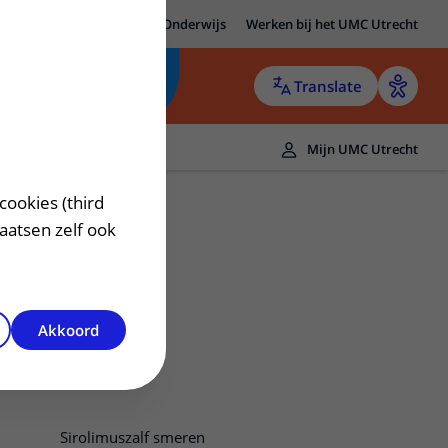
MC Utrecht
Research
Onderwijs
Werken bij het UMC Utrecht
Translate
Mijn UMC Utrecht
cookies (third
laatsen zelf ook
Akkoord
Sirolimuszalf smeren