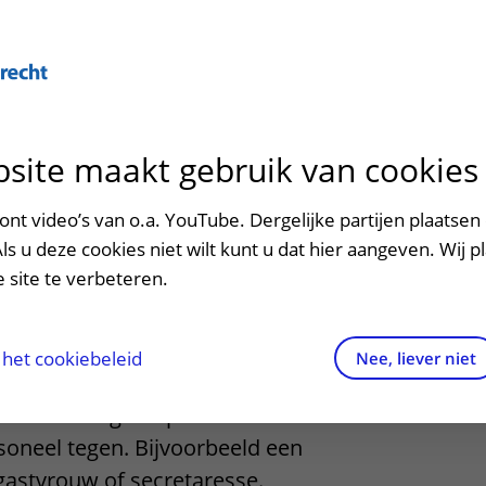
Over U
site maakt gebruik van cookies
n het ziekenhuis
Contact en route
Verwijzers
n
p bezoek in het UMC Utrecht
Mijn UMC Utrecht
Spoed
Patiënt verwijzen
nt video’s van o.a. YouTube. Dergelijke partijen plaatsen 
patiëntportaal
teunend
Als u deze cookies niet wilt kunt u dat hier aangeven. Wij p
potheek
Contactgegevens
Teleconsult aanvragen
 site te verbeteren.
el
inkels en restaurants
Route naar het ziekenhuis
Diagnostiek aanvragen
raak
ciliteiten en voorzieningen
Parkeren
Zorgverlenersportaal
het cookiebeleid
Nee, liever niet
ezoekregels
Wegwijs in het ziekenhuis
 behandeling of opname komt u ook
oneel tegen. Bijvoorbeeld een
aliteit en veiligheid
Contact met polikliniek
gastvrouw of secretaresse.