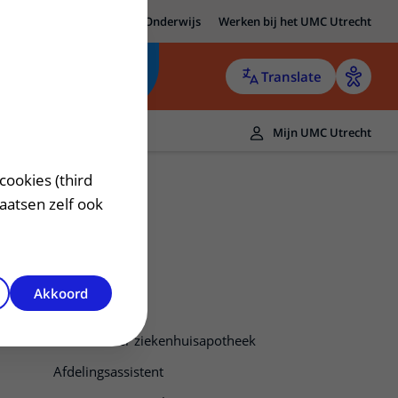
MC Utrecht
Research
Onderwijs
Werken bij het UMC Utrecht
Translate
Mijn UMC Utrecht
cookies (third
laatsen zelf ook
Akkoord
Medewerker ziekenhuisapotheek
Afdelingsassistent