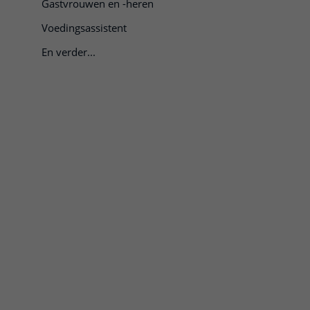
Gastvrouwen en -heren
Voedingsassistent
 klik om te openen
En verder...
nen