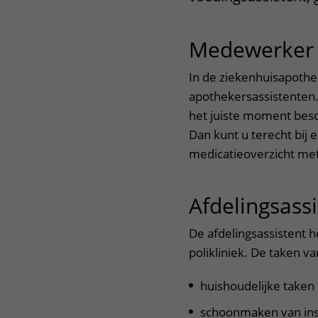
Het Wilhelmina
Bezoektijden
Kinderziekenhuis
Medewerker 
Wijzigen patiëntgegevens
In de ziekenhuisapoth
apothekersassistenten.
het juiste moment besc
Dan kunt u terecht bij 
medicatieoverzicht met
Afdelingsassi
De afdelingsassistent 
polikliniek. De taken va
huishoudelijke taken 
schoonmaken van ins