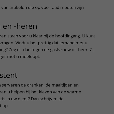
 van artikelen die op voorraad moeten zijn
 en -heren
uitklapper, klik om t
en staan voor u klaar bij de hoofdingang. U kunt
vragen. Vindt u het prettig dat iemand met u
ng? Zeg dit dan tegen de gastvrouw of -heer. Zij
liger met u meeloopt.
stent
uitklapper, klik om te ope
 serveren de dranken, de maaltijden en
nnen u helpen bij het kiezen van de warme
ets in uw dieet? Dan schrijven de
t op.