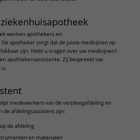
Contact met verpleegafdeling
ziekenhuisapotheek
uitklapper,
Het Wilhelmina
Kinderziekenhuis
eek werken apothekers en
 De apotheker zorgt dat de juiste medicijnen op
hikbaar zijn. Hebt u vragen over uw medicijnen?
een apothekersassistente. Zij bespreekt uw
 u.
stent
uitklapper, klik om te ope
helpt medewerkers van de verpleegafdeling en
n de afdelingsassistent zijn:
op de afdeling
trumenten en materialen