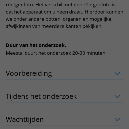
Meer UMC Utrecht
Onderzoeken en diagnostiek
Bloedprikken
röntgenfoto. Het verschil met een röntgenfoto is
Faciliteiten en voorzieningen
Route naar het ziekenhuis
Teleconsult aanvragen
dat het apparaat om u heen draait. Hierdoor kunnen
Het Wilhelmina Kinderziekenhuis
Over UMC Utrecht
Wachttijden
Bezoekregels
Parkeren
Diagnostiek aanvragen
we onder andere botten, organen en mogelijke
Research
Bezoektijden
Kwaliteit en veiligheid
afwijkingen van meerdere kanten bekijken.
Wegwijs in het ziekenhuis
Zorgverlenersportaal
Onderwijs
Wijzigen patiëntgegevens
Contact met polikliniek
Mijn UMC Utrecht patiëntportaal
Werken bij het UMC Utrecht
Duur van het onderzoek.
Contact met verpleegafdeling
Meestal duurt het onderzoek 20-30 minuten.
Het Wilhelmina Kinderziekenhuis
Voorbereiding
uitklapper, klik om te 
Tijdens het onderzoek
uitklapper, klik
Wachttijden
uitklapper, klik om te ope