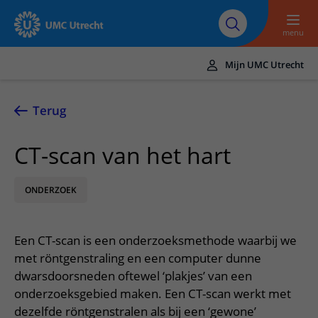
Naar hoofdinhoud
Over UMC
Werken bij het UMC
Research
Onderwijs
Utrecht
Utrecht
menu
Mijn UMC Utrecht
Translate
UMC Utrecht
Terug
Home
CT-scan van het hart
Zorg en behandeling
ONDERZOEK
Ziekten en aandoeningen
Afspraak en opname
Behandelingen
Afspraak maken of wijzigen
In het ziekenhuis
Een CT-scan is een onderzoeksmethode waarbij we
Poliklinieken
Bezoek aan de polikliniek
Op bezoek in het UMC Utrecht
Contact en route
met röntgenstraling en een computer dunne
Verpleegafdelingen
Opname in het ziekenhuis
dwarsdoorsneden oftewel ‘plakjes’ van een
Apotheek
Spoed
Verwijzers
onderzoeksgebied maken. Een CT-scan werkt met
Onze zorgverleners
Voorbereiding op uw afspraak
Winkels en restaurants
Contactgegevens
dezelfde röntgenstralen als bij een ‘gewone’
Patiënt verwijzen