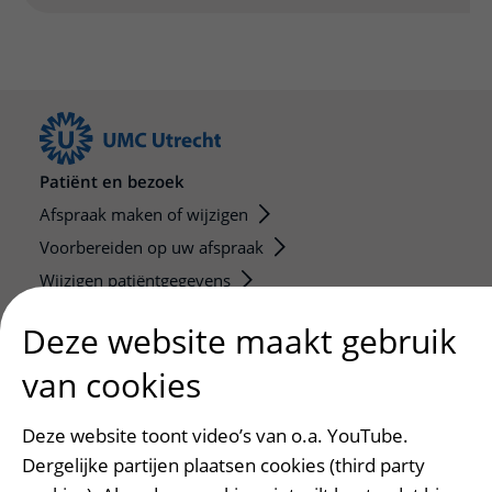
Patiënt en bezoek
Afspraak maken of wijzigen
Voorbereiden op uw afspraak
Wijzigen patiëntgegevens
Opvragen kopie dossier
Deze website maakt gebruik
Bezoektijden
van cookies
Onderwijs en onderzoek
Deze website toont video’s van o.a. YouTube.
Onze opleidingen
Dergelijke partijen plaatsen cookies (third party
De Nieuwe Utrechtse School