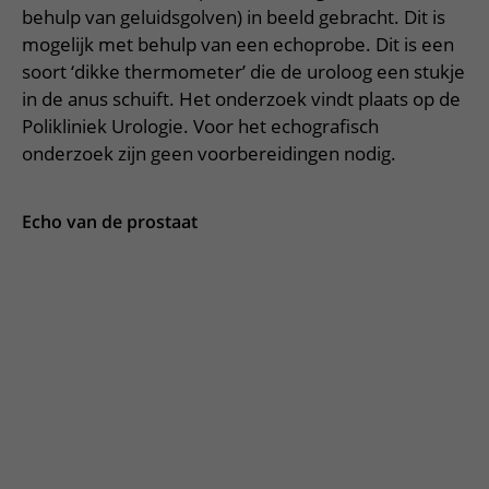
Meer UMC Utrecht
Onderzoeken en diagnostiek
Bloedprikken
behulp van geluidsgolven) in beeld gebracht. Dit is
Faciliteiten en voorzieningen
Route naar het ziekenhuis
Teleconsult aanvragen
mogelijk met behulp van een echoprobe. Dit is een
Het Wilhelmina Kinderziekenhuis
Over UMC Utrecht
Wachttijden
Bezoekregels
Parkeren
Diagnostiek aanvragen
soort ‘dikke thermometer’ die de uroloog een stukje
Research
Bezoektijden
Kwaliteit en veiligheid
in de anus schuift. Het onderzoek vindt plaats op de
Wegwijs in het ziekenhuis
Zorgverlenersportaal
Polikliniek Urologie. Voor het echografisch
Onderwijs
Wijzigen patiëntgegevens
Contact met polikliniek
onderzoek zijn geen voorbereidingen nodig.
Mijn UMC Utrecht patiëntportaal
Werken bij het UMC Utrecht
Contact met verpleegafdeling
Het Wilhelmina Kinderziekenhuis
Echo van de prostaat
Animatie