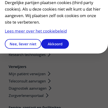
Dergelijke partijen plaatsen cookies (third party
Onze opleidingen
cookies). Als u deze cookies niet wilt kunt u dat hier
De Nieuwe Utrechtse School
aangeven. Wij plaatsen zelf ook cookies om onze
Stage en opleidingsplaatsen
site te verbeteren.
Research
Lees meer over het cookiebeleid
Strategic programs
Research groups
Nee, liever niet
Akkoord
Researchers
Research technologies
Verwijzers
Mijn patiënt verwijzen
Teleconsult aanvragen
Diagnostiek aanvragen
Zorgverlenersportaal
Service, contact en faciliteiten