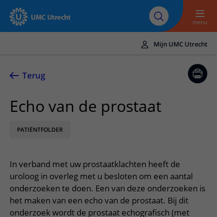
Naar hoofdinhoud
Over UMC
Werken bij het UMC
Research
Onderwijs
Utrecht
Utrecht
menu
Mijn UMC Utrecht
Translate
UMC Utrecht
Terug
Home
Echo van de prostaat
Zorg en behandeling
PATIËNTFOLDER
Ziekten en aandoeningen
Afspraak en opname
Behandelingen
Afspraak maken of wijzigen
In het ziekenhuis
In verband met uw prostaatklachten heeft de
Poliklinieken
Bezoek aan de polikliniek
Op bezoek in het UMC Utrecht
Contact en route
uroloog in overleg met u besloten om een aantal
Verpleegafdelingen
Opname in het ziekenhuis
onderzoeken te doen. Een van deze onderzoeken is
Apotheek
Spoed
Verwijzers
het maken van een echo van de prostaat. Bij dit
Onze zorgverleners
Voorbereiding op uw afspraak
Winkels en restaurants
Contactgegevens
onderzoek wordt de prostaat echografisch (met
Patiënt verwijzen