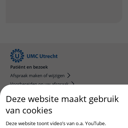
Patiënt en bezoek
Afspraak maken of wijzigen
Voorbereiden op uw afspraak
Wijzigen patiëntgegevens
Deze website maakt gebruik
Opvragen kopie dossier
van cookies
Bezoektijden
Deze website toont video’s van o.a. YouTube.
Onderwijs en onderzoek