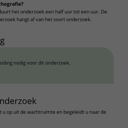
chografie?
duurt het onderzoek een half uur tot een uur. De
derzoek hangt af van het soort onderzoek.
ng
uitklapper, klik om te openen
eiding nodig voor dit onderzoek.
onderzoek
uitklapper, klik om te
t u op uit de wachtruimte en begeleidt u naar de