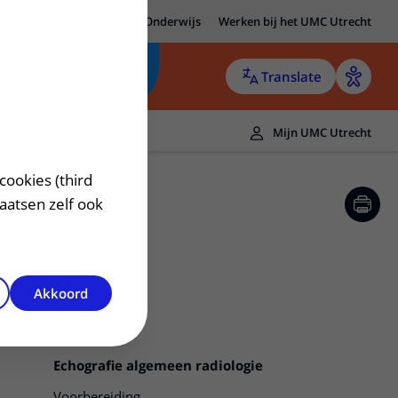
MC Utrecht
Research
Onderwijs
Werken bij het UMC Utrecht
Translate
Mijn UMC Utrecht
cookies (third
laatsen zelf ook
Akkoord
Echografie algemeen radiologie
Voorbereiding