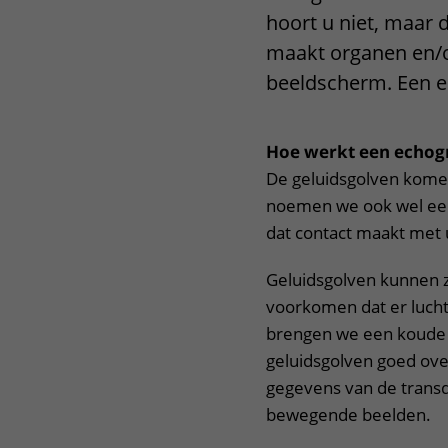
hoort u niet, maar 
Het Wilhelmina
Bezoektijden
Kinderziekenhuis
maakt organen en/o
Wijzigen patiëntgegevens
beeldscherm. Een ec
Hoe werkt een echogr
De geluidsgolven kome
noemen we ook wel een 
dat contact maakt met 
Geluidsgolven kunnen z
voorkomen dat er lucht
brengen we een koude g
geluidsgolven goed ov
gegevens van de trans
bewegende beelden.