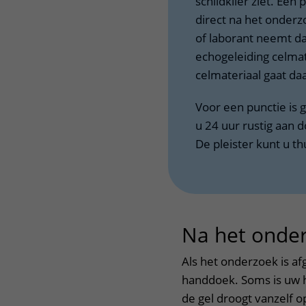
schildklier ziet. Een
direct na het onderz
of laborant neemt da
echogeleiding celmate
celmateriaal gaat d
Voor een punctie is 
u 24 uur rustig aan d
De pleister kunt u t
Na het onde
Als het onderzoek is a
handdoek. Soms is uw h
de gel droogt vanzelf o