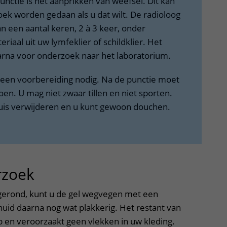
 punctie is het aanprikken van weefsel. Dit kan
oek worden gedaan als u dat wilt. De radioloog
n een aantal keren, 2 à 3 keer, onder
riaal uit uw lymfeklier of schildklier. Het
aarna voor onderzoek naar het laboratorium.
geen voorbereiding nodig. Na de punctie moet
oen. U mag niet zwaar tillen en niet sporten.
huis verwijderen en u kunt gewoon douchen.
rzoek
uitklapper, klik om te ope
fgerond, kunt u de gel wegvegen met een
uid daarna nog wat plakkerig. Het restant van
p en veroorzaakt geen vlekken in uw kleding.