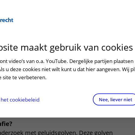
Over U
site maakt gebruik van cookies
n het ziekenhuis
Contact en route
Verwijzers
n
p bezoek in het UMC Utrecht
Mijn UMC Utrecht
Spoed
Patiënt verwijzen
nt video’s van o.a. YouTube. Dergelijke partijen plaatsen 
patiëntportaal
fie algemeen
Als u deze cookies niet wilt kunt u dat hier aangeven. Wij p
potheek
Contactgegevens
Teleconsult aanvragen
 site te verbeteren.
ie
inkels en restaurants
Route naar het ziekenhuis
Diagnostiek aanvragen
raak
ciliteiten en voorzieningen
Parkeren
Zorgverlenersportaal
het cookiebeleid
Nee, liever niet
ezoekregels
Wegwijs in het ziekenhuis
afie?
aliteit en veiligheid
Contact met polikliniek
onderzoek met geluidsgolven. Deze golven