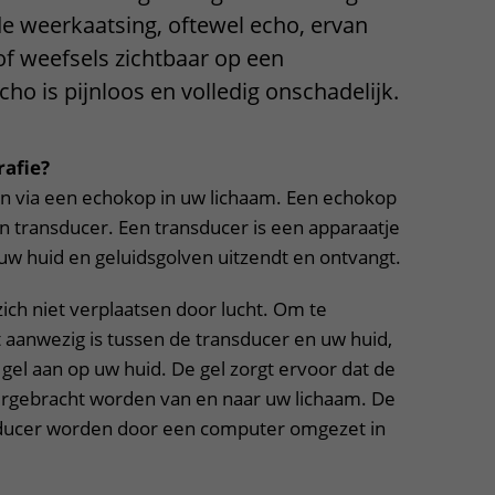
de weerkaatsing, oftewel echo, ervan
Contact met verpleegafdeling
f weefsels zichtbaar op een
Het Wilhelmina
ho is pijnloos en volledig onschadelijk.
Kinderziekenhuis
afie?
n via een echokop in uw lichaam. Een echokop
transducer. Een transducer is een apparaatje
uw huid en geluidsgolven uitzendt en ontvangt.
ich niet verplaatsen door lucht. Om te
 aanwezig is tussen de transducer en uw huid,
el aan op uw huid. De gel zorgt ervoor dat de
ergebracht worden van en naar uw lichaam. De
ducer worden door een computer omgezet in