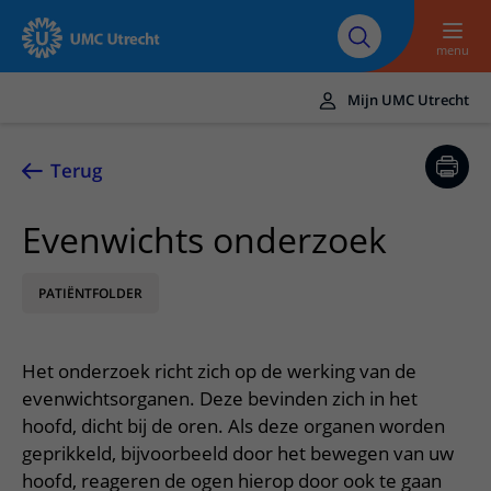
Naar hoofdinhoud
Over UMC
Werken bij het UMC
Research
Onderwijs
Utrecht
Utrecht
menu
Mijn UMC Utrecht
Translate
UMC Utrecht
Terug
Home
Evenwichts onderzoek
Zorg en behandeling
PATIËNTFOLDER
Ziekten en aandoeningen
Afspraak en opname
Behandelingen
Afspraak maken of wijzigen
In het ziekenhuis
Het onderzoek richt zich op de werking van de
Poliklinieken
Bezoek aan de polikliniek
Op bezoek in het UMC Utrecht
Contact en route
evenwichtsorganen. Deze bevinden zich in het
Verpleegafdelingen
Opname in het ziekenhuis
hoofd, dicht bij de oren. Als deze organen worden
Apotheek
Spoed
Verwijzers
geprikkeld, bijvoorbeeld door het bewegen van uw
Onze zorgverleners
Voorbereiding op uw afspraak
Winkels en restaurants
Contactgegevens
hoofd, reageren de ogen hierop door ook te gaan
Patiënt verwijzen