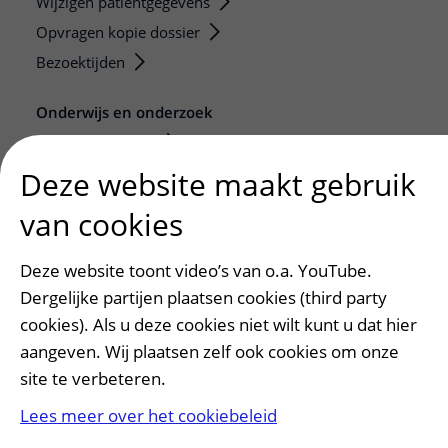
Wijzigen patiëntgegevens
Opvragen kopie dossier
Bezoektijden
Onderwijs en onderzoek
Onze opleidingen
De Nieuwe Utrechtse School
Deze website maakt gebruik
Stage en opleidingsplaatsen
van cookies
Research
Strategic programs
Deze website toont video’s van o.a. YouTube.
Research groups
Dergelijke partijen plaatsen cookies (third party
Researchers
cookies). Als u deze cookies niet wilt kunt u dat hier
aangeven. Wij plaatsen zelf ook cookies om onze
Research technologies
site te verbeteren.
Verwijzers
Lees meer over het cookiebeleid
Mijn patiënt verwijzen