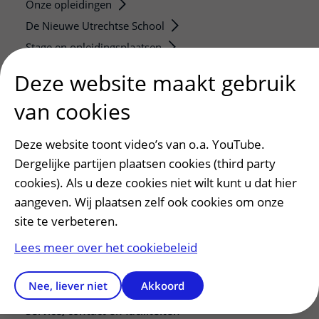
Onze opleidingen
De Nieuwe Utrechtse School
Stage en opleidingsplaatsen
Research
Deze website maakt gebruik
Strategic programs
van cookies
Research groups
Researchers
Deze website toont video’s van o.a. YouTube.
Research technologies
Dergelijke partijen plaatsen cookies (third party
cookies). Als u deze cookies niet wilt kunt u dat hier
Verwijzers
aangeven. Wij plaatsen zelf ook cookies om onze
Mijn patiënt verwijzen
site te verbeteren.
Teleconsult aanvragen
Lees meer over het cookiebeleid
Diagnostiek aanvragen
Zorgverlenersportaal
Nee, liever niet
Akkoord
Service, contact en faciliteiten