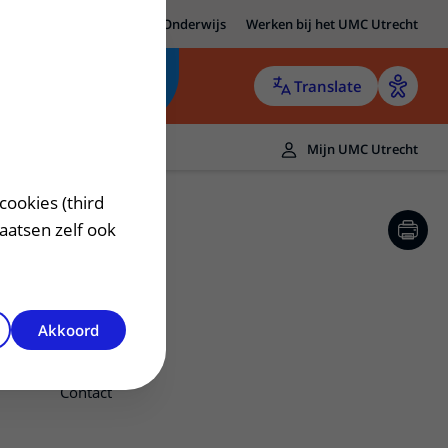
MC Utrecht
Research
Onderwijs
Werken bij het UMC Utrecht
Translate
Mijn UMC Utrecht
cookies (third
laatsen zelf ook
Akkoord
Huidbiopt
Contact