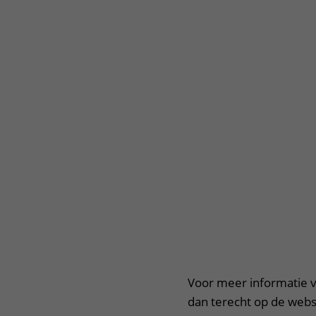
Animatie
Het Wilhelmina
Bezoektijden
Kinderziekenhuis
Wijzigen patiëntgegevens
Voor meer informatie v
dan terecht op de webs