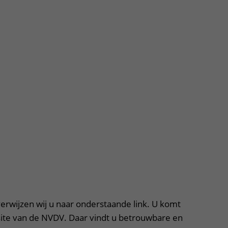
Contact met verpleegafdeling
Het Wilhelmina
Kinderziekenhuis
erwijzen wij u naar onderstaande link. U komt
ite van de NVDV. Daar vindt u betrouwbare en