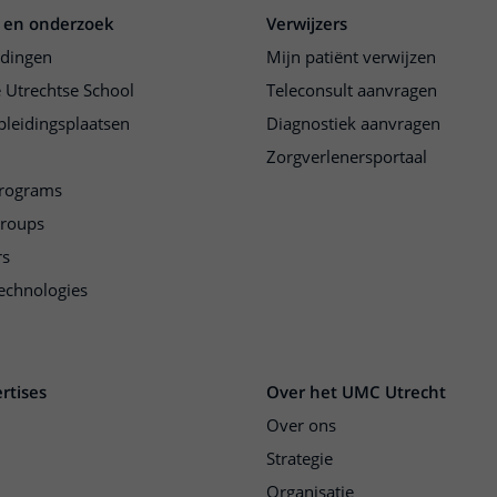
 en onderzoek
Verwijzers
idingen
Mijn patiënt verwijzen
 Utrechtse School
Teleconsult aanvragen
pleidingsplaatsen
Diagnostiek aanvragen
Zorgverlenersportaal
programs
groups
rs
echnologies
rtises
Over het UMC Utrecht
Over ons
Strategie
Organisatie