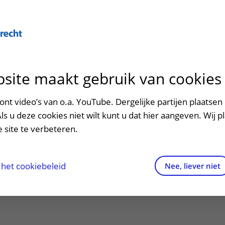
Over U
site maakt gebruik van cookies
n het ziekenhuis
Contact en route
Verwijzers
n
p bezoek in het UMC Utrecht
Mijn UMC Utrecht
Spoed
Patiënt verwijzen
nt video’s van o.a. YouTube. Dergelijke partijen plaatsen 
patiëntportaal
pt
Als u deze cookies niet wilt kunt u dat hier aangeven. Wij p
potheek
Contactgegevens
Teleconsult aanvragen
 site te verbeteren.
inkels en restaurants
Route naar het ziekenhuis
Diagnostiek aanvragen
raak
ciliteiten en voorzieningen
Parkeren
Zorgverlenersportaal
het cookiebeleid
Nee, liever niet
 om een diagnose te stellen.
ezoekregels
Wegwijs in het ziekenhuis
aliteit en veiligheid
Contact met polikliniek