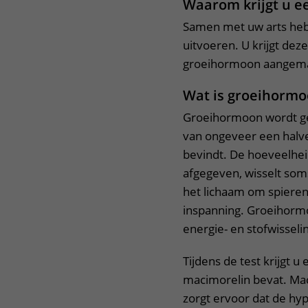
Waarom krijgt u e
Het Wilhelmina
Bezoektijden
Samen met uw arts hebt
Kinderziekenhuis
uitvoeren. U krijgt dez
Wijzigen patiëntgegevens
groeihormoon aangema
Wat is groeihorm
Groeihormoon wordt ge
van ongeveer een halve
bevindt. De hoeveelhei
afgegeven, wisselt som
het lichaam om spieren
inspanning. Groeihormo
energie- en stofwisseli
Tijdens de test krijgt
macimorelin bevat. Mac
zorgt ervoor dat de hy