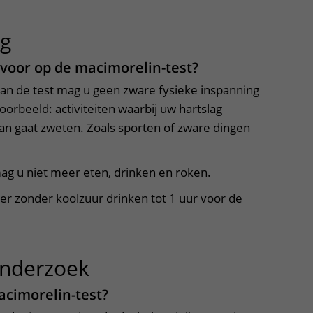
ng
uitklapper, klik om te openen
 voor op de macimorelin-test?
an de test mag u geen zware fysieke inspanning
oorbeeld: activiteiten waarbij uw hartslag
van gaat zweten. Zoals sporten of zware dingen
g u niet meer eten, drinken en roken.
er zonder koolzuur drinken tot 1 uur voor de
onderzoek
uitklapper, klik om te
acimorelin-test?