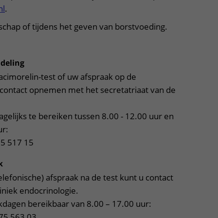
nl
.
chap of tijdens het geven van borstvoeding.
deling
cimorelin-test of uw afspraak op de
contact opnemen met het secretatriaat van de
gelijks te bereiken tussen 8.00 - 12.00 uur en
ur:
5 517 15
k
lefonische) afspraak na de test kunt u contact
niek endocrinologie.
rkdagen bereikbaar van 8.00 – 17.00 uur:
75 563 03