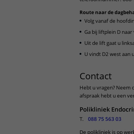
Route naar de dagbeh
Volg vanaf de hoofdi
Ga bij liftplein D naa
Uit de lift gaat u link
U vindt D2 west aan u
Contact
uitkl
Hebt u vragen? Neem d
afspraak hebt u een verw
Polikliniek Endocr
T.
088 75 563 03
De polikliniek is op we