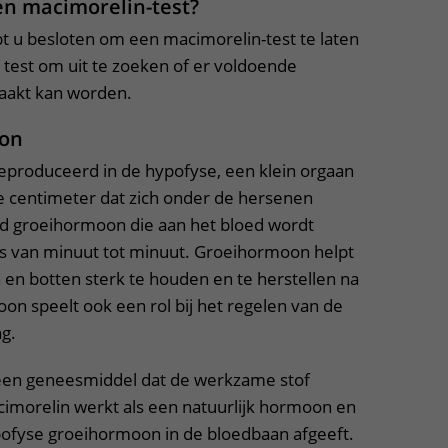
en macimorelin-test?
Contact met verpleegafdeling
 u besloten om een macimorelin-test te laten
e test om uit te zoeken of er voldoende
Het Wilhelmina
akt kan worden.
Kinderziekenhuis
oon
produceerd in de hypofyse, een klein orgaan
 centimeter dat zich onder de hersenen
d groeihormoon die aan het bloed wordt
s van minuut tot minuut. Groeihormoon helpt
 en botten sterk te houden en te herstellen na
on speelt ook een rol bij het regelen van de
ng.
 u een geneesmiddel dat de werkzame stof
imorelin werkt als een natuurlijk hormoon en
pofyse groeihormoon in de bloedbaan afgeeft.