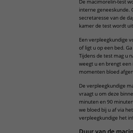
De macimorelin-test w
interne geneeskunde. Op
secretaresse van de da
kamer de test wordt ui
Een verpleegkundige voer
of ligt u op een bed. Ga
Tijdens de test mag u n
weegt u en brengt een i
momenten bloed afge
De verpleegkundige ma
vraagt u om deze binne
minuten en 90 minuten
we bloed bij u af via he
verpleegkundige het in
Duur van de macim