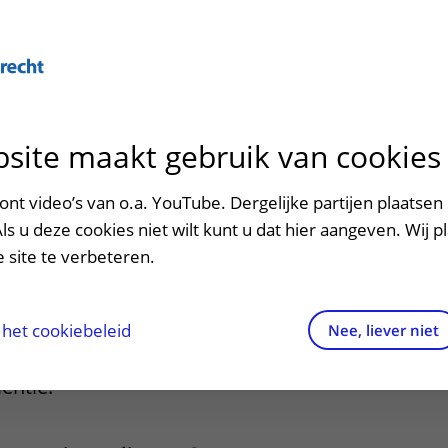
Over U
site maakt gebruik van cookies
n het ziekenhuis
Contact en route
Verwijzers
n
p bezoek in het UMC Utrecht
Mijn UMC Utrecht
Spoed
Patiënt verwijzen
nt video’s van o.a. YouTube. Dergelijke partijen plaatsen 
patiëntportaal
elin-test
Als u deze cookies niet wilt kunt u dat hier aangeven. Wij p
potheek
Contactgegevens
Teleconsult aanvragen
 site te verbeteren.
inkels en restaurants
Route naar het ziekenhuis
Diagnostiek aanvragen
raak
ciliteiten en voorzieningen
Parkeren
Zorgverlenersportaal
het cookiebeleid
Nee, liever niet
t is een onderzoek voor
ezoekregels
Wegwijs in het ziekenhuis
ëntie.
aliteit en veiligheid
Contact met polikliniek