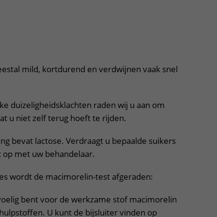
eestal mild, kortdurend en verdwijnen vaak snel
.
ke duizeligheidsklachten raden wij u aan om
t u niet zelf terug hoeft te rijden.
ng bevat lactose. Verdraagt u bepaalde suikers
t op met uw behandelaar.
ies wordt de macimorelin-test afgeraden:
oelig bent voor de werkzame stof macimorelin
hulpstoffen. U kunt de bijsluiter vinden op