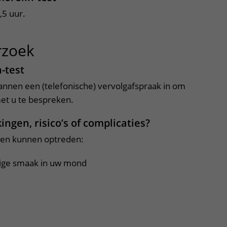
,5 uur.
rzoek
uitklapper, klik om te ope
-test
annen een (telefonische) vervolgafspraak in om
met u te bespreken.
ingen, risico’s of complicaties?
gen kunnen optreden:
tige smaak in uw mond