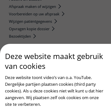
Afspraak maken of wijzigen
Voorbereiden op uw afspraak
Wijzigen patiëntgegevens
Opvragen kopie dossier
Bezoektijden
Onderwijs en onderzoek
Deze website maakt gebruik
Onze opleidingen
van cookies
De Nieuwe Utrechtse School
Stage en opleidingsplaatsen
Deze website toont video’s van o.a. YouTube.
Research
Dergelijke partijen plaatsen cookies (third party
Strategic programs
cookies). Als u deze cookies niet wilt kunt u dat hier
Research groups
aangeven. Wij plaatsen zelf ook cookies om onze
Researchers
site te verbeteren.
Research technologies