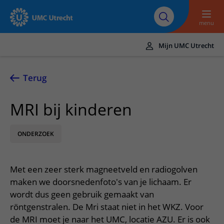
Naar hoofdinhoud
Over UMC
Werken bij het UMC
Research
Onderwijs
Utrecht
Utrecht
menu
Mijn UMC Utrecht
Translate
UMC Utrecht
Terug
Home
MRI bij kinderen
Zorg en behandeling
ONDERZOEK
Ziekten en aandoeningen
Afspraak en opname
Behandelingen
Afspraak maken of wijzigen
In het ziekenhuis
Met een zeer sterk magneetveld en radiogolven
Poliklinieken
Bezoek aan de polikliniek
Op bezoek in het UMC Utrecht
Contact en route
maken we doorsnedenfoto's van je lichaam. Er
Verpleegafdelingen
Opname in het ziekenhuis
wordt dus geen gebruik gemaakt van
Apotheek
Spoed
Verwijzers
röntgenstralen. De Mri staat niet in het WKZ. Voor
Onze zorgverleners
Voorbereiding op uw afspraak
Winkels en restaurants
Contactgegevens
de MRI moet je naar het UMC, locatie AZU. Er is ook
Patiënt verwijzen