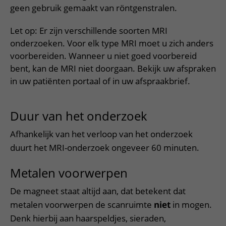
Meer UMC Utrecht
Onderzoeken en diagnostiek
Bloedprikken
geen gebruik gemaakt van röntgenstralen.
Faciliteiten en voorzieningen
Route naar het ziekenhuis
Teleconsult aanvragen
Het Wilhelmina Kinderziekenhuis
Over UMC Utrecht
Wachttijden
Bezoekregels
Parkeren
Let op: Er zijn verschillende soorten MRI
Diagnostiek aanvragen
Research
Bezoektijden
onderzoeken. Voor elk type MRI moet u zich anders
Kwaliteit en veiligheid
Wegwijs in het ziekenhuis
Zorgverlenersportaal
voorbereiden. Wanneer u niet goed voorbereid
Onderwijs
Wijzigen patiëntgegevens
Contact met polikliniek
bent, kan de MRI niet doorgaan. Bekijk uw afspraken
Mijn UMC Utrecht patiëntportaal
Werken bij het UMC Utrecht
in uw patiënten portaal of in uw afspraakbrief.
Contact met verpleegafdeling
Het Wilhelmina Kinderziekenhuis
Duur van het onderzoek
Afhankelijk van het verloop van het onderzoek
duurt het MRI-onderzoek ongeveer 60 minuten.
Metalen voorwerpen
De magneet staat altijd aan, dat betekent dat
metalen voorwerpen de scanruimte
niet
in mogen.
Denk hierbij aan haarspeldjes, sieraden,