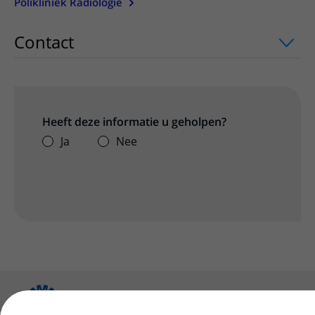
Polikliniek Radiologie
Contact
uitklapper, klik om te openen
Heeft deze informatie u geholpen?
Ja
Nee