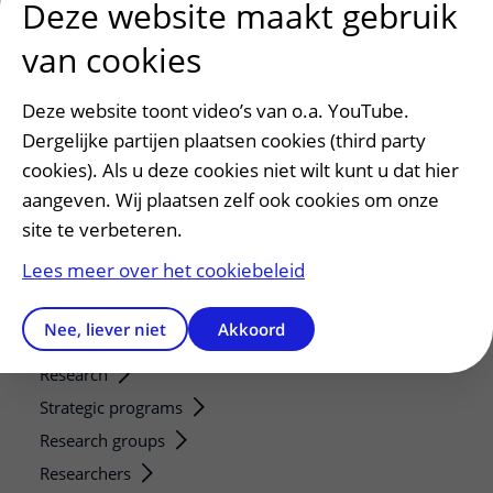
Deze website maakt gebruik
Patiënt en bezoek
van cookies
Afspraak maken of wijzigen
Voorbereiden op uw afspraak
Deze website toont video’s van o.a. YouTube.
Wijzigen patiëntgegevens
Dergelijke partijen plaatsen cookies (third party
Opvragen kopie dossier
cookies). Als u deze cookies niet wilt kunt u dat hier
Bezoektijden
aangeven. Wij plaatsen zelf ook cookies om onze
site te verbeteren.
Onderwijs en onderzoek
Lees meer over het cookiebeleid
Onze opleidingen
De Nieuwe Utrechtse School
Nee, liever niet
Akkoord
Stage en opleidingsplaatsen
Research
Strategic programs
Research groups
Researchers