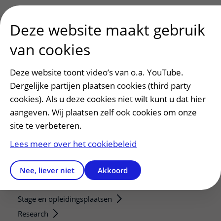
Deze website maakt gebruik
van cookies
Patiënt en bezoek
Afspraak maken of wijzigen
Deze website toont video’s van o.a. YouTube.
Dergelijke partijen plaatsen cookies (third party
Voorbereiden op uw afspraak
cookies). Als u deze cookies niet wilt kunt u dat hier
Wijzigen patiëntgegevens
aangeven. Wij plaatsen zelf ook cookies om onze
Opvragen kopie dossier
site te verbeteren.
Bezoektijden
Lees meer over het cookiebeleid
Onderwijs en onderzoek
Onze opleidingen
Nee, liever niet
Akkoord
De Nieuwe Utrechtse School
Stage en opleidingsplaatsen
Research