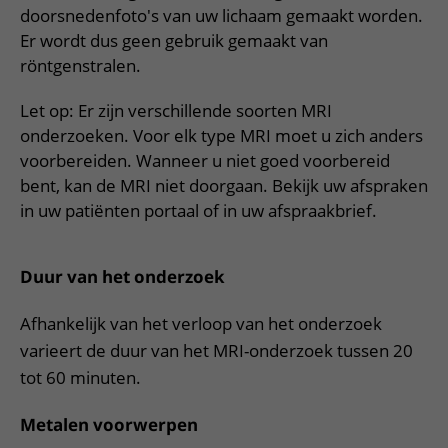
Meer UMC Utrecht
Onderzoeken en diagnostiek
Bloedprikken
doorsnedenfoto's van uw lichaam gemaakt worden.
Faciliteiten en voorzieningen
Route naar het ziekenhuis
Teleconsult aanvragen
Er wordt dus geen gebruik gemaakt van
Het Wilhelmina Kinderziekenhuis
Over UMC Utrecht
Wachttijden
Bezoekregels
Parkeren
Diagnostiek aanvragen
röntgenstralen.
Research
Bezoektijden
Kwaliteit en veiligheid
Wegwijs in het ziekenhuis
Zorgverlenersportaal
Let op: Er zijn verschillende soorten MRI
Onderwijs
Wijzigen patiëntgegevens
Contact met polikliniek
onderzoeken. Voor elk type MRI moet u zich anders
Mijn UMC Utrecht patiëntportaal
Werken bij het UMC Utrecht
voorbereiden. Wanneer u niet goed voorbereid
Contact met verpleegafdeling
bent, kan de MRI niet doorgaan. Bekijk uw afspraken
Het Wilhelmina Kinderziekenhuis
in uw patiënten portaal of in uw afspraakbrief.
Duur van het onderzoek
Afhankelijk van het verloop van het onderzoek
varieert de duur van het MRI-onderzoek tussen 20
tot 60 minuten.
Metalen voorwerpen