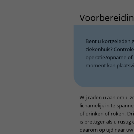
Voorbereidi
Bent u kortgeleden 
ziekenhuis? Controle
operatie/opname of 
moment kan plaatsv
Wij raden u aan om u ze
lichamelijk in te spann
of drinken of roken. Dr
is prettiger als u rust
daarom op tijd naar uw