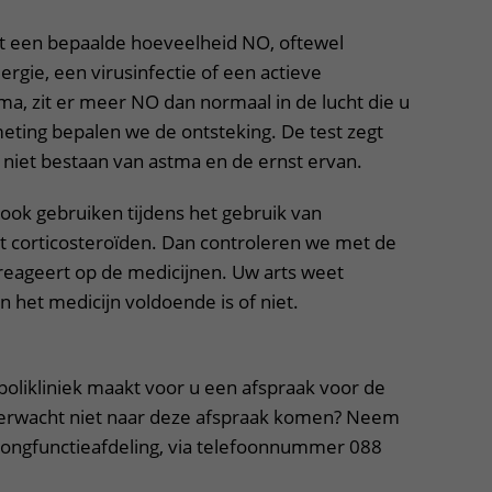
Contact met verpleegafdeling
it een bepaalde hoeveelheid NO, oftewel
llergie, een virusinfectie of een actieve
Het Wilhelmina
stma, zit er meer NO dan normaal in de lucht die u
Kinderziekenhuis
ting bepalen we de ontsteking. De test zegt
n niet bestaan van astma en de ernst ervan.
ok gebruiken tijdens het gebruik van
t corticosteroïden. Dan controleren we met de
 reageert op de medicijnen. Uw arts weet
n het medicijn voldoende is of niet.
polikliniek maakt voor u een afspraak voor de
erwacht niet naar deze afspraak komen? Neem
longfunctieafdeling, via telefoonnummer 088