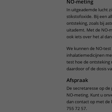
NO-meting
Het Wilhelmina
Bezoektijden
In uitgeademde lucht z
Kinderziekenhuis
stikstofoxide. Bij een a
Wijzigen patiëntgegevens
ontsteking, zoals bij a
uitademt. Met de NO-me
ook iets over het al da
We kunnen de NO-test o
inhalatiemedicijnen me
test hoe de ontsteking
daardoor of de dosis va
Afspraak
De secretaresse op de 
NO-meting. Kunt u onv
dan contact op met de 
755 72 57.