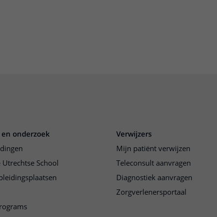
 en onderzoek
Verwijzers
idingen
Mijn patiënt verwijzen
 Utrechtse School
Teleconsult aanvragen
pleidingsplaatsen
Diagnostiek aanvragen
Zorgverlenersportaal
programs