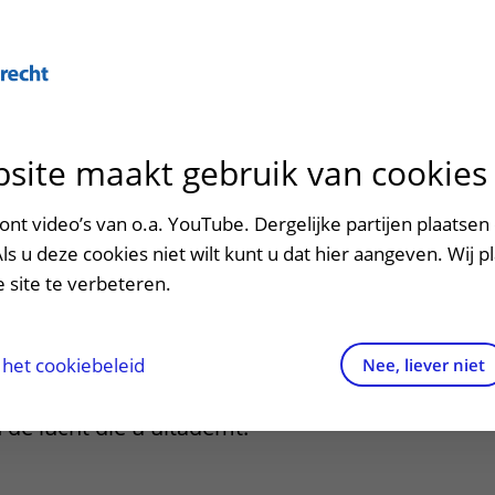
Over U
site maakt gebruik van cookies
n het ziekenhuis
Contact en route
Verwijzers
n
p bezoek in het UMC Utrecht
Mijn UMC Utrecht
Spoed
Patiënt verwijzen
nt video’s van o.a. YouTube. Dergelijke partijen plaatsen 
patiëntportaal
ing
Als u deze cookies niet wilt kunt u dat hier aangeven. Wij p
potheek
Contactgegevens
Teleconsult aanvragen
 site te verbeteren.
inkels en restaurants
Route naar het ziekenhuis
Diagnostiek aanvragen
raak
ciliteiten en voorzieningen
Parkeren
Zorgverlenersportaal
het cookiebeleid
Nee, liever niet
meten we de hoeveelheid
ezoekregels
Wegwijs in het ziekenhuis
 de lucht die u uitademt.
aliteit en veiligheid
Contact met polikliniek