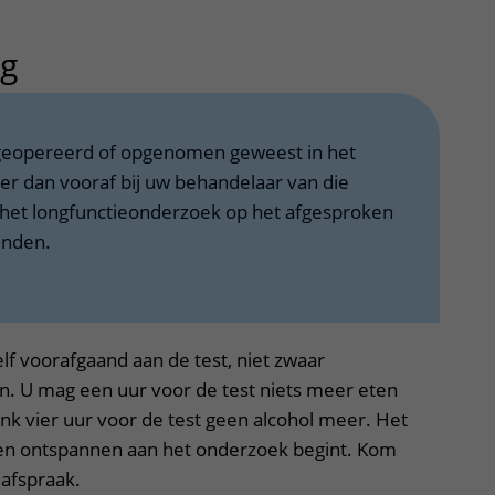
ng
uitklapper, klik om te openen
geopereerd of opgenomen geweest in het
er dan vooraf bij uw behandelaar van die
het longfunctieonderzoek op het afgesproken
inden.
lf voorafgaand aan de test, niet zwaar
en. U mag een uur voor de test niets meer eten
ink vier uur voor de test geen alcohol meer. Het
ig en ontspannen aan het onderzoek begint. Kom
 afspraak.