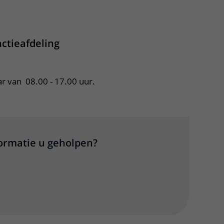
apper, klik om te openen
nctieafdeling
ar van  08.00 - 17.00 uur.
formatie u geholpen?