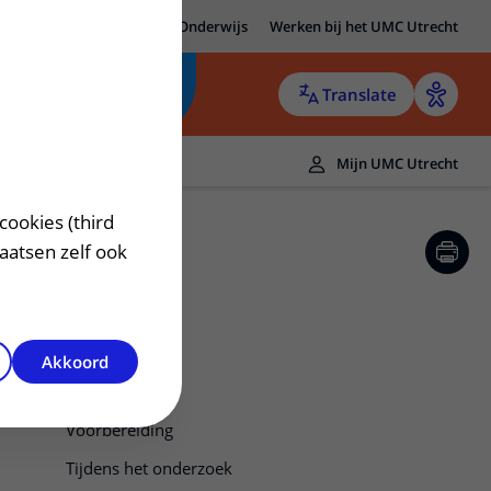
MC Utrecht
Research
Onderwijs
Werken bij het UMC Utrecht
Translate
Mijn UMC Utrecht
cookies (third
laatsen zelf ook
Akkoord
NO-meting
Voorbereiding
Tijdens het onderzoek