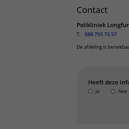
Contact
uitkl
Polikliniek Longfu
T.
088 755 72 57
De afdeling is bereikba
Heeft deze in
Ja
Nee