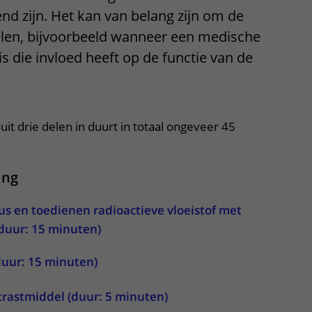
end zijn. Het kan van belang zijn om de
Contact met verpleegafdeling
palen, bijvoorbeeld wanneer een medische
Het Wilhelmina
s die invloed heeft op de functie van de
Kinderziekenhuis
it drie delen in duurt in totaal ongeveer 45
ing
us en toedienen radioactieve vloeistof met
duur: 15 minuten)
duur: 15 minuten)
trastmiddel (duur: 5 minuten)