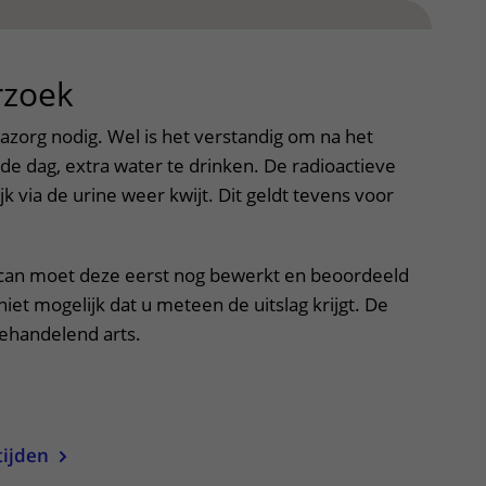
rzoek
uitklapper, klik om te ope
azorg nodig. Wel is het verstandig om na het
e dag, extra water te drinken. De radioactieve
jk via de urine weer kwijt. Dit geldt tevens voor
can moet deze eerst nog bewerkt en beoordeeld
iet mogelijk dat u meteen de uitslag krijgt. De
 behandelend arts.
uitklapper, klik om te openen
tijden