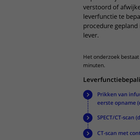
verstoord of afwijk
Het Wilhelmina
Bezoektijden
Kinderziekenhuis
leverfunctie te be
Wijzigen patiëntgegevens
procedure gepland i
lever.
Het onderzoek bestaat u
minuten.
Leverfunctiebepal
Prikken van infu
eerste opname (
SPECT/CT-scan (
CT-scan met con