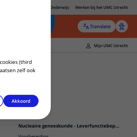
MC Utrecht
Research
Onderwijs
Werken bij het UMC Utrecht
Translate
Mijn UMC Utrecht
cookies (third
laatsen zelf ook
Akkoord
Nucleaire geneeskunde - Leverfunctiebepaling
Voorbereiding