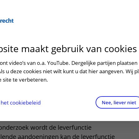
Over U
site maakt gebruik van cookies
n het ziekenhuis
Contact en route
Verwijzers
n
p bezoek in het UMC Utrecht
Mijn UMC Utrecht
Spoed
Patiënt verwijzen
nt video’s van o.a. YouTube. Dergelijke partijen plaatsen 
patiëntportaal
re geneeskunde -
Als u deze cookies niet wilt kunt u dat hier aangeven. Wij p
potheek
Contactgegevens
Teleconsult aanvragen
 site te verbeteren.
nctiebepaling
inkels en restaurants
Route naar het ziekenhuis
Diagnostiek aanvragen
raak
ciliteiten en voorzieningen
Parkeren
Zorgverlenersportaal
het cookiebeleid
Nee, liever niet
ezoekregels
Wegwijs in het ziekenhuis
onderzoek wordt de leverfunctie
aliteit en veiligheid
Contact met polikliniek
illende aandoeningen kan de leverfunctie