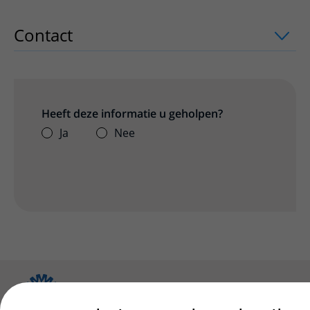
Contact
uitklapper, klik om te openen
Heeft deze informatie u geholpen?
Ja
Nee