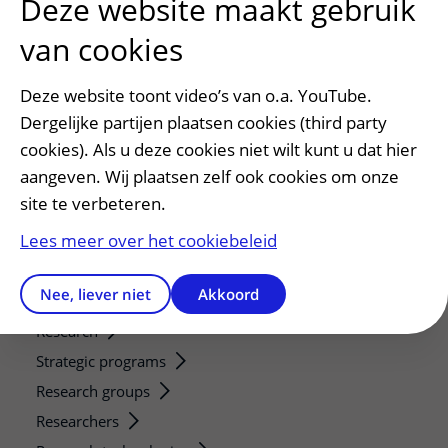
Deze website maakt gebruik
Patiënt en bezoek
van cookies
Afspraak maken of wijzigen
Voorbereiden op uw afspraak
Deze website toont video’s van o.a. YouTube.
Wijzigen patiëntgegevens
Dergelijke partijen plaatsen cookies (third party
Opvragen kopie dossier
cookies). Als u deze cookies niet wilt kunt u dat hier
Bezoektijden
aangeven. Wij plaatsen zelf ook cookies om onze
site te verbeteren.
Onderwijs en onderzoek
Lees meer over het cookiebeleid
Onze opleidingen
De Nieuwe Utrechtse School
Nee, liever niet
Akkoord
Stage en opleidingsplaatsen
Research
Strategic programs
Research groups
Researchers