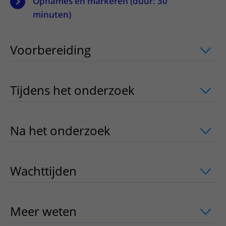
Opnames en markeren (duur: 30
minuten)
Voorbereiding
uitklapper, klik om te 
Tijdens het onderzoek
uitklapper, klik
Na het onderzoek
uitklapper, klik om 
Wachttijden
uitklapper, klik om te ope
Meer weten
uitklapper, klik om te ope