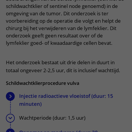
Meer UMC Utrecht
Onderzoeken en diagnostiek
Bloedprikken
Faciliteiten en voorzieningen
schildwachtklier of sentinel node genoemd) in de
Route naar het ziekenhuis
Teleconsult aanvragen
Het Wilhelmina Kinderziekenhuis
Over UMC Utrecht
omgeving van de tumor. Dit onderzoek is ter
Wachttijden
Bezoekregels
Parkeren
Diagnostiek aanvragen
voorbereiding op de operatie die volgt en helpt de
Research
Bezoektijden
Kwaliteit en veiligheid
Wegwijs in het ziekenhuis
chirurg bij het verwijderen van de lymfeklier. Dit
Zorgverlenersportaal
Onderwijs
Wijzigen patiëntgegevens
onderzoek geeft geen resultaat over of de
Contact met polikliniek
lymfeklier goed- of kwaadaardige cellen bevat.
Mijn UMC Utrecht patiëntportaal
Werken bij het UMC Utrecht
Contact met verpleegafdeling
Het Wilhelmina Kinderziekenhuis
Het onderzoek bestaat uit drie delen in duurt in
totaal ongeveer 2-2,5 uur, dit is inclusief wachttijd.
Schildwachtklierprocedure vulva
Injectie radioactieve vloeistof (duur: 15
minuten)
Wachtperiode (duur: 1,5 uur)