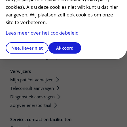
De Nieuwe Utrechtse School
cookies). Als u deze cookies niet wilt kunt u dat hier
aangeven. Wij plaatsen zelf ook cookies om onze
Stage en opleidingsplaatsen
site te verbeteren.
Research
Strategic programs
Lees meer over het cookiebeleid
Research groups
Nee, liever niet
Akkoord
Researchers
Research technologies
Verwijzers
Mijn patiënt verwijzen
Teleconsult aanvragen
Diagnostiek aanvragen
Zorgverlenersportaal
Service, contact en faciliteiten