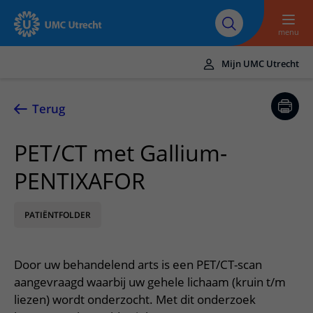
Naar hoofdinhoud
Over UMC
Werken bij het UMC
Research
Onderwijs
Utrecht
Utrecht
menu
Mijn UMC Utrecht
Translate
UMC Utrecht
Terug
Home
PET/CT met Gallium-
Zorg en behandeling
PENTIXAFOR
Ziekten en aandoeningen
Afspraak en opname
Behandelingen
PATIËNTFOLDER
Afspraak maken of wijzigen
In het ziekenhuis
Poliklinieken
Bezoek aan de polikliniek
Op bezoek in het UMC Utrecht
Contact en route
Door uw behandelend arts is een PET/CT-scan
Verpleegafdelingen
Opname in het ziekenhuis
Apotheek
Spoed
aangevraagd waarbij uw gehele lichaam (kruin t/m
Verwijzers
Onze zorgverleners
Voorbereiding op uw afspraak
liezen) wordt onderzocht. Met dit onderzoek
Winkels en restaurants
Contactgegevens
Patiënt verwijzen