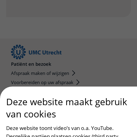
Patiënt en bezoek
Afspraak maken of wijzigen
Voorbereiden op uw afspraak
Wijzigen patiëntgegevens
Deze website maakt gebruik
Opvragen kopie dossier
Bezoektijden
van cookies
Onderwijs en onderzoek
Deze website toont video’s van o.a. YouTube.
Onze opleidingen
Dergelijke partijen plaatsen cookies (third party