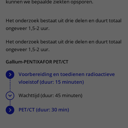
Meer UMC Utrecht
Onderzoeken en diagnostiek
kunnen we bepaalde ziekten opsporen.
Bloedprikken
Faciliteiten en voorzieningen
Route naar het ziekenhuis
Teleconsult aanvragen
Het Wilhelmina Kinderziekenhuis
Over UMC Utrecht
Wachttijden
Bezoekregels
Parkeren
Diagnostiek aanvragen
Het onderzoek bestaat uit drie delen en duurt totaal
Research
Bezoektijden
Kwaliteit en veiligheid
Wegwijs in het ziekenhuis
ongeveer 1,5-2 uur.
Zorgverlenersportaal
Onderwijs
Wijzigen patiëntgegevens
Contact met polikliniek
Het onderzoek bestaat uit drie delen en duurt totaal
Mijn UMC Utrecht patiëntportaal
Werken bij het UMC Utrecht
Contact met verpleegafdeling
ongeveer 1,5-2 uur.
Het Wilhelmina Kinderziekenhuis
Gallium-PENTIXAFOR PET/CT
Voorbereiding en toedienen radioactieve
vloeistof (duur: 15 minuten)
Wachttijd (duur: 45 minuten)
PET/CT (duur: 30 min)