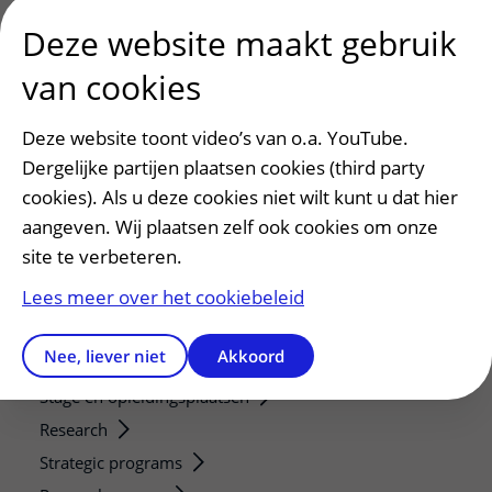
Deze website maakt gebruik
van cookies
Patiënt en bezoek
Afspraak maken of wijzigen
Deze website toont video’s van o.a. YouTube.
Voorbereiden op uw afspraak
Dergelijke partijen plaatsen cookies (third party
Wijzigen patiëntgegevens
cookies). Als u deze cookies niet wilt kunt u dat hier
Opvragen kopie dossier
aangeven. Wij plaatsen zelf ook cookies om onze
Bezoektijden
site te verbeteren.
Lees meer over het cookiebeleid
Onderwijs en onderzoek
Onze opleidingen
Nee, liever niet
Akkoord
De Nieuwe Utrechtse School
Stage en opleidingsplaatsen
Research
Strategic programs