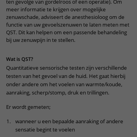
Meer UMC Utrecht
Onderzoeken en diagnostiek
ten gevolge van gordelroos of een operatie). Om
Bloedprikken
Faciliteiten en voorzieningen
Route naar het ziekenhuis
Teleconsult aanvragen
meer informatie te krijgen over mogelijke
Het Wilhelmina Kinderziekenhuis
Over UMC Utrecht
Wachttijden
Bezoekregels
zenuwschade, adviseert de anesthesioloog om de
Parkeren
Diagnostiek aanvragen
Research
functie van uw gevoelszenuwen te laten meten met
Bezoektijden
Kwaliteit en veiligheid
Wegwijs in het ziekenhuis
Zorgverlenersportaal
QST. Dit kan helpen om een passende behandeling
Onderwijs
Wijzigen patiëntgegevens
bij uw zenuwpijn in te stellen.
Contact met polikliniek
Mijn UMC Utrecht patiëntportaal
Werken bij het UMC Utrecht
Contact met verpleegafdeling
Wat is QST?
Het Wilhelmina Kinderziekenhuis
Quantitatieve sensorische testen zijn verschillende
testen van het gevoel van de huid. Het gaat hierbij
onder andere om het voelen van warmte/koude,
aanraking, scherp/stomp, druk en trillingen.
Er wordt gemeten;
wanneer u een bepaalde aanraking of andere
sensatie begint te voelen