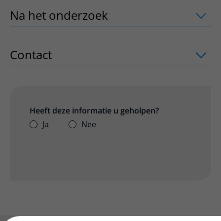
Na het onderzoek
uitklapper, klik om 
Contact
uitklapper, klik om te openen
Heeft deze informatie u geholpen?
Ja
Nee