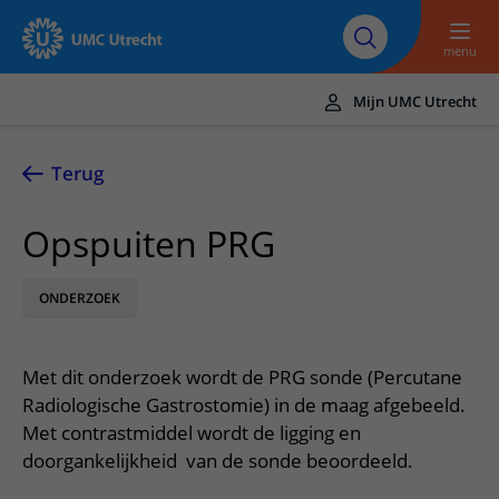
Naar hoofdinhoud
Over UMC
Werken bij het UMC
Research
Onderwijs
Utrecht
Utrecht
menu
Mijn UMC Utrecht
Translate
UMC Utrecht
Terug
Home
Opspuiten PRG
Zorg en behandeling
ONDERZOEK
Ziekten en aandoeningen
Afspraak en opname
Behandelingen
Afspraak maken of wijzigen
In het ziekenhuis
Met dit onderzoek wordt de PRG sonde (Percutane
Poliklinieken
Bezoek aan de polikliniek
Op bezoek in het UMC Utrecht
Contact en route
Radiologische Gastrostomie) in de maag afgebeeld.
Verpleegafdelingen
Opname in het ziekenhuis
Met contrastmiddel wordt de ligging en
Apotheek
Spoed
Verwijzers
doorgankelijkheid van de sonde beoordeeld.
Onze zorgverleners
Voorbereiding op uw afspraak
Winkels en restaurants
Contactgegevens
Patiënt verwijzen