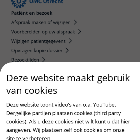
Patiënt en bezoek
Afspraak maken of wijzigen
Voorbereiden op uw afspraak
Wijzigen patiëntgegevens
Opvragen kopie dossier
Bezoektijden
Deze website maakt gebruik
Onderwijs en onderzoek
Onze opleidingen
van cookies
De Nieuwe Utrechtse School
Stage en opleidingsplaatsen
Deze website toont video’s van o.a. YouTube.
Dergelijke partijen plaatsen cookies (third party
Research
cookies). Als u deze cookies niet wilt kunt u dat hier
Strategic programs
aangeven. Wij plaatsen zelf ook cookies om onze
Research groups
site te verbeteren.