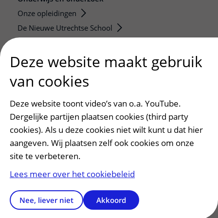
Onze opleidingen
De Nieuwe Utrechtse School
Stage en opleidingsplaatsen
Deze website maakt gebruik
Research
Strategic programs
van cookies
Research groups
Researchers
Deze website toont video’s van o.a. YouTube.
Research technologies
Dergelijke partijen plaatsen cookies (third party
cookies). Als u deze cookies niet wilt kunt u dat hier
Verwijzers
aangeven. Wij plaatsen zelf ook cookies om onze
Mijn patiënt verwijzen
site te verbeteren.
Teleconsult aanvragen
Lees meer over het cookiebeleid
Diagnostiek aanvragen
Zorgverlenersportaal
Nee, liever niet
Akkoord