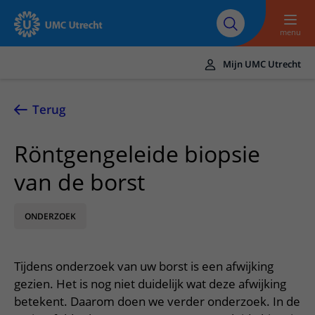
Naar hoofdinhoud
Over UMC
Werken bij het UMC
Research
Onderwijs
Utrecht
Utrecht
menu
Mijn UMC Utrecht
Translate
UMC Utrecht
Terug
Home
Röntgengeleide biopsie
Zorg en behandeling
van de borst
Ziekten en aandoeningen
Afspraak en opname
Behandelingen
ONDERZOEK
Afspraak maken of wijzigen
In het ziekenhuis
Poliklinieken
Bezoek aan de polikliniek
Op bezoek in het UMC Utrecht
Contact en route
Tijdens onderzoek van uw borst is een afwijking
Verpleegafdelingen
Opname in het ziekenhuis
Apotheek
Spoed
gezien. Het is nog niet duidelijk wat deze afwijking
Verwijzers
Onze zorgverleners
Voorbereiding op uw afspraak
betekent. Daarom doen we verder onderzoek. In de
Winkels en restaurants
Contactgegevens
Patiënt verwijzen