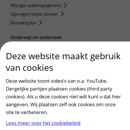
Wijzigen patiëntgegevens
Opvragen kopie dossier
Bezoektijden
Onderwijs en onderzoek
Onze opleidingen
Deze website maakt gebruik
De Nieuwe Utrechtse School
Stage en opleidingsplaatsen
van cookies
Research
Deze website toont video’s van o.a. YouTube.
Strategic programs
Dergelijke partijen plaatsen cookies (third party
Research groups
cookies). Als u deze cookies niet wilt kunt u dat hier
Researchers
aangeven. Wij plaatsen zelf ook cookies om onze
Research technologies
site te verbeteren.
Verwijzers
Lees meer over het cookiebeleid