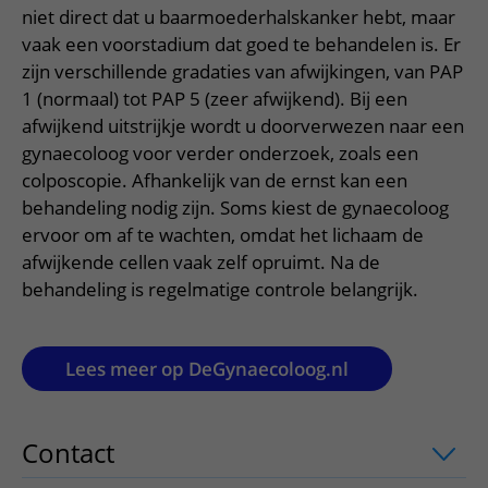
Meer UMC Utrecht
Onderzoeken en diagnostiek
Bloedprikken
niet direct dat u baarmoederhalskanker hebt, maar
Faciliteiten en voorzieningen
Route naar het ziekenhuis
Teleconsult aanvragen
vaak een voorstadium dat goed te behandelen is. Er
Het Wilhelmina Kinderziekenhuis
Over UMC Utrecht
Wachttijden
Bezoekregels
Parkeren
Diagnostiek aanvragen
zijn verschillende gradaties van afwijkingen, van PAP
Research
Bezoektijden
Kwaliteit en veiligheid
1 (normaal) tot PAP 5 (zeer afwijkend). Bij een
Wegwijs in het ziekenhuis
Zorgverlenersportaal
afwijkend uitstrijkje wordt u doorverwezen naar een
Onderwijs
Wijzigen patiëntgegevens
Contact met polikliniek
gynaecoloog voor verder onderzoek, zoals een
Mijn UMC Utrecht patiëntportaal
Werken bij het UMC Utrecht
colposcopie. Afhankelijk van de ernst kan een
Contact met verpleegafdeling
behandeling nodig zijn. Soms kiest de gynaecoloog
Het Wilhelmina Kinderziekenhuis
ervoor om af te wachten, omdat het lichaam de
afwijkende cellen vaak zelf opruimt. Na de
behandeling is regelmatige controle belangrijk.
Lees meer op DeGynaecoloog.nl
Contact
uitklapper, klik om te openen