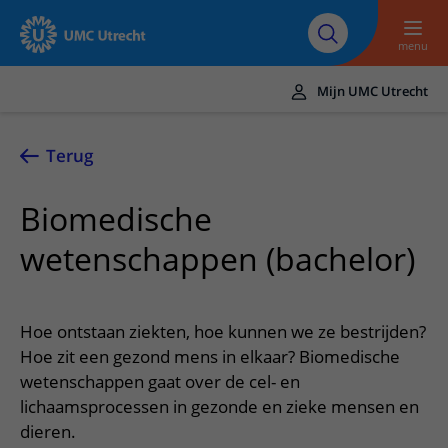
Naar hoofdinhoud
Over UMC
Werken bij het UMC
Research
Onderwijs
Utrecht
Utrecht
menu
Mijn UMC Utrecht
Translate
UMC Utrecht
Terug
Home
Biomedische
Zorg en behandeling
wetenschappen (bachelor)
Ziekten en aandoeningen
Afspraak en opname
Behandelingen
Afspraak maken of wijzigen
In het ziekenhuis
Hoe ontstaan ziekten, hoe kunnen we ze bestrijden?
Poliklinieken
Bezoek aan de polikliniek
Hoe zit een gezond mens in elkaar? Biomedische
Op bezoek in het UMC Utrecht
Contact en route
Verpleegafdelingen
wetenschappen gaat over de cel- en
Opname in het ziekenhuis
Apotheek
Spoed
Verwijzers
lichaamsprocessen in gezonde en zieke mensen en
Onze zorgverleners
Voorbereiding op uw afspraak
Winkels en restaurants
dieren.
Contactgegevens
Patiënt verwijzen