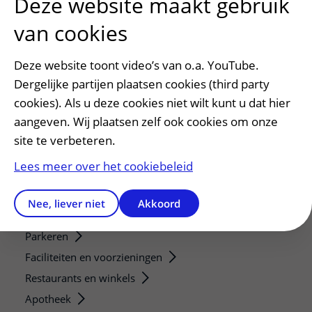
Deze website maakt gebruik
van cookies
Verwijzers
Mijn patiënt verwijzen
Deze website toont video’s van o.a. YouTube.
Teleconsult aanvragen
Dergelijke partijen plaatsen cookies (third party
Diagnostiek aanvragen
cookies). Als u deze cookies niet wilt kunt u dat hier
Zorgverlenersportaal
aangeven. Wij plaatsen zelf ook cookies om onze
site te verbeteren.
Service, contact en faciliteiten
Lees meer over het cookiebeleid
Contact
Wat is uw ervaring met het UMC Utrecht?
Nee, liever niet
Akkoord
Adres en route
Parkeren
Faciliteiten en voorzieningen
Restaurants en winkels
Apotheek