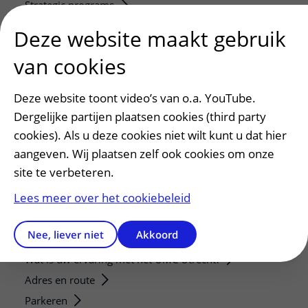
Strategic programs
Research groups
Deze website maakt gebruik
Researchers
van cookies
Research technologies
Deze website toont video’s van o.a. YouTube.
Verwijzers
Dergelijke partijen plaatsen cookies (third party
Mijn patiënt verwijzen
cookies). Als u deze cookies niet wilt kunt u dat hier
Teleconsult aanvragen
aangeven. Wij plaatsen zelf ook cookies om onze
Diagnostiek aanvragen
site te verbeteren.
Zorgverlenersportaal
Lees meer over het cookiebeleid
Service, contact en faciliteiten
Nee, liever niet
Akkoord
Contact
Wat is uw ervaring met het UMC Utrecht?
Adres en route
Parkeren