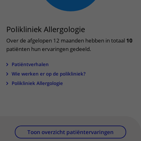
Meer UMC Utrecht
Onderzoeken en diagnostiek
Bloedprikken
Faciliteiten en voorzieningen
Route naar het ziekenhuis
Teleconsult aanvragen
Het Wilhelmina Kinderziekenhuis
Over UMC Utrecht
Wachttijden
Bezoekregels
Parkeren
Diagnostiek aanvragen
Research
Bezoektijden
Polikliniek Allergologie
Kwaliteit en veiligheid
Wegwijs in het ziekenhuis
Zorgverlenersportaal
Onderwijs
Wijzigen patiëntgegevens
Over de afgelopen 12 maanden hebben in totaal
10
Contact met polikliniek
Mijn UMC Utrecht patiëntportaal
patiënten hun ervaringen gedeeld.
Werken bij het UMC Utrecht
Contact met verpleegafdeling
Het Wilhelmina Kinderziekenhuis
Patiëntverhalen
Wie werken er op de polikliniek?
Polikliniek Allergologie
Toon overzicht patiëntervaringen