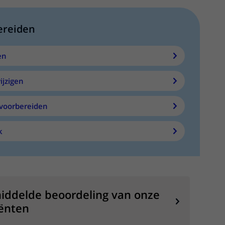
ereiden
en
ijzigen
voorbereiden
k
iddelde beoordeling van onze
ënten