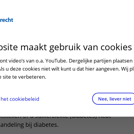
Over U
site maakt gebruik van cookies
n het ziekenhuis
Contact en route
Verwijzers
n
p bezoek in het UMC Utrecht
Mijn UMC Utrecht
Spoed
Patiënt verwijzen
nt video’s van o.a. YouTube. Dergelijke partijen plaatsen 
patiëntportaal
logie
Als u deze cookies niet wilt kunt u dat hier aangeven. Wij p
potheek
Contactgegevens
Teleconsult aanvragen
 site te verbeteren.
inkels en restaurants
Route naar het ziekenhuis
Diagnostiek aanvragen
raak
ciliteiten en voorzieningen
Parkeren
Zorgverlenersportaal
het cookiebeleid
Nee, liever niet
iabetologie kunt u terecht om te laten
ezoekregels
Wegwijs in het ziekenhuis
stellen of u suikerziekte (diabetes) hebt
andeling bij diabetes.
aliteit en veiligheid
Contact met polikliniek