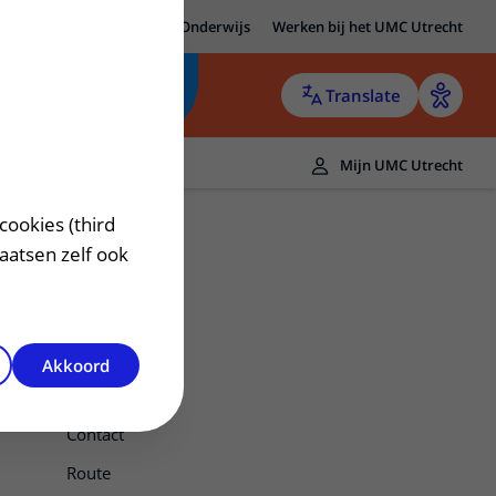
MC Utrecht
Research
Onderwijs
Werken bij het UMC Utrecht
Translate
Mijn UMC Utrecht
cookies (third
laatsen zelf ook
Akkoord
Diabetologie
Contact
Route