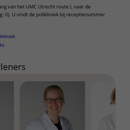
ang van het UMC Utrecht route L naar de
g: 0). U vindt de polikliniek bij receptienummer
ikliniek
ht
leners
uitklapper, klik om te op