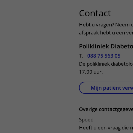
Het Wilhelmina
Bezoektijden
Contact
uitkl
Kinderziekenhuis
Wijzigen patiëntgegevens
Hebt u vragen? Neem d
afspraak hebt u een verw
Polikliniek Diabet
T.
088 75 563 05
De polikliniek diabetol
17.00 uur.
Mijn patiënt ver
Overige contactgegev
Spoed
Heeft u een vraag die 