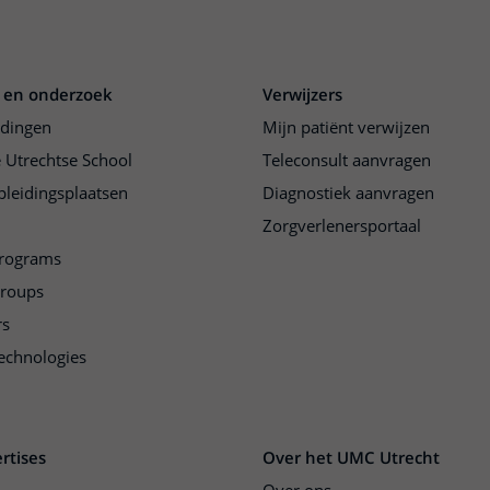
 en onderzoek
Verwijzers
idingen
Mijn patiënt verwijzen
 Utrechtse School
Teleconsult aanvragen
pleidingsplaatsen
Diagnostiek aanvragen
Zorgverlenersportaal
programs
groups
rs
echnologies
rtises
Over het UMC Utrecht