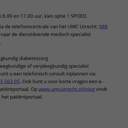
8.00 en 17.00 uur, kies optie 1 SPOED.
ia de telefooncentrale van het UMC Utrecht:
088
 naar de dienstdoende medisch specialist
.
egkundig diabeteszorg
leegkundige of verpleegkundig specialist
unt u een telefonisch consult inplannen via
75 563 05
. Ook kunt u voor korte vragen een e-
patiëntportaal. Op
www.umcutrecht.nl/inlog
vindt
 het patiëntportaal.
per, klik om te openen