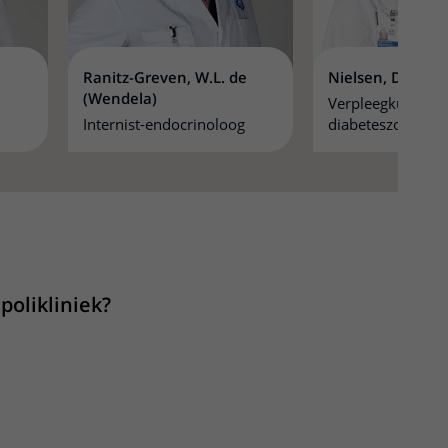
Ranitz-Greven, W.L. de
Nielsen, D. (Dor
(Wendela)
Verpleegkundig sp
Internist-endocrinoloog
diabeteszorg
itklapper, klik om te openen
polikliniek?