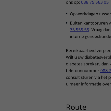
ons op:
088 75 563 05
Op werkdagen tussen 
Buiten kantooruren v
75 555 55
. Vraag dan
interne geneeskunde
Bereikbaarheid verple
Wilt u uw diabetesverp
diabetes spreken, dan k
telefoonnummer
088 
consult sturen via het 
u meer informatie over
Route
uitklap