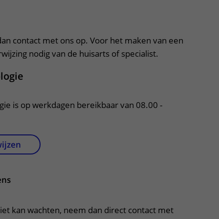
Contact met verpleegafdeling
apper, klik om te openen
Het Wilhelmina
an contact met ons op. Voor het maken van een
Kinderziekenhuis
ijzing nodig van de huisarts of specialist.
ologie
ogie is op werkdagen bereikbaar van 08.00 -
wijzen
ens
niet kan wachten, neem dan direct contact met