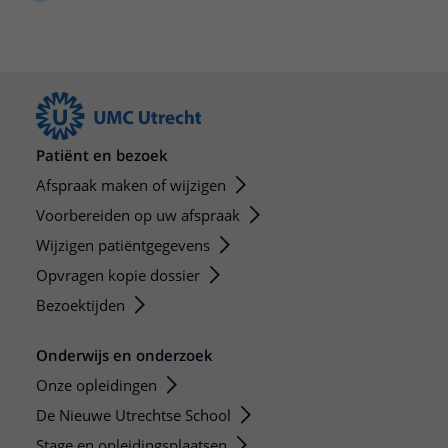
Meer UMC Utrecht
Onderzoeken en diagnostiek
Bloedprikken
Faciliteiten en voorzieningen
Route naar het ziekenhuis
Teleconsult aanvragen
Het Wilhelmina Kinderziekenhuis
Over UMC Utrecht
Wachttijden
Bezoekregels
Parkeren
Diagnostiek aanvragen
Research
Bezoektijden
Kwaliteit en veiligheid
Wegwijs in het ziekenhuis
Zorgverlenersportaal
Onderwijs
Wijzigen patiëntgegevens
Contact met polikliniek
Mijn UMC Utrecht patiëntportaal
Werken bij het UMC Utrecht
Patiënt en bezoek
Contact met verpleegafdeling
Afspraak maken of wijzigen
Het Wilhelmina Kinderziekenhuis
Voorbereiden op uw afspraak
Wijzigen patiëntgegevens
Opvragen kopie dossier
Bezoektijden
Onderwijs en onderzoek
Onze opleidingen
De Nieuwe Utrechtse School
Stage en opleidingsplaatsen