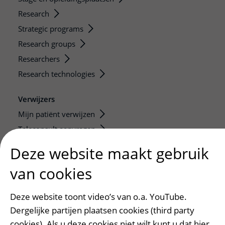
Research
Strategic programs
Research groups
Researchers
Research technologies
Verwijzers
Mijn patiënt verwijzen
Teleconsult aanvragen
Diagnostiek aanvragen
Deze website maakt gebruik
Zorgverlenersportaal
van cookies
Service, contact en faciliteiten
Deze website toont video’s van o.a. YouTube.
Contact
Dergelijke partijen plaatsen cookies (third party
Wat is uw ervaring met het UMC Utrecht?
cookies). Als u deze cookies niet wilt kunt u dat hier