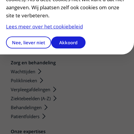
Adres en route
aangeven. Wij plaatsen zelf ook cookies om onze
Parkeren
site te verbeteren.
Faciliteiten en voorzieningen
Lees meer over het cookiebeleid
Restaurants en winkels
Apotheek
Nee, liever niet
Akkoord
Gastenverblijf
Zorg en behandeling
Wachttijden
Poliklinieken
Verpleegafdelingen
Ziektebeelden (A-Z)
Behandelingen
Patiëntfolders
Onze expertises