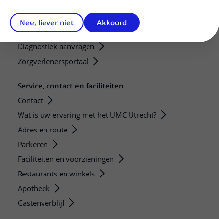
Verwijzers
Mijn patiënt verwijzen
Nee, liever niet
Akkoord
Teleconsult aanvragen
Diagnostiek aanvragen
Zorgverlenersportaal
Service, contact en faciliteiten
Contact
Wat is uw ervaring met het UMC Utrecht?
Adres en route
Parkeren
Faciliteiten en voorzieningen
Restaurants en winkels
Apotheek
Gastenverblijf