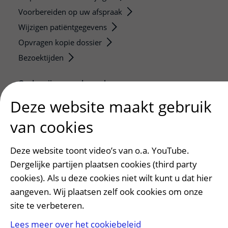
Voorbereiden op uw afspraak
Wijzigen patiëntgegevens
Opvragen kopie dossier
Bezoektijden
Onderwijs en onderzoek
Onze opleidingen
Deze website maakt gebruik
De Nieuwe Utrechtse School
van cookies
Stage en opleidingsplaatsen
Research
Deze website toont video’s van o.a. YouTube.
Strategic programs
Dergelijke partijen plaatsen cookies (third party
Research groups
cookies). Als u deze cookies niet wilt kunt u dat hier
Researchers
aangeven. Wij plaatsen zelf ook cookies om onze
site te verbeteren.
Research technologies
Lees meer over het cookiebeleid